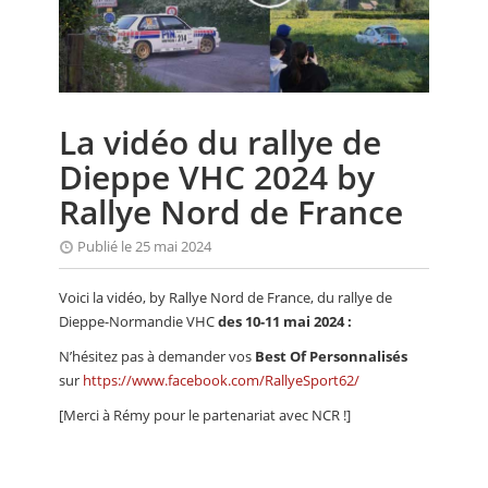
CALENDRIER
FOCUS
VIDEO
La vidéo du rallye de
ANNUAIRES
Dieppe VHC 2024 by
PETITES ANNONCES
Rallye Nord de France
Publié le 25 mai 2024
Voici la vidéo, by Rallye Nord de France, du rallye de
Dieppe-Normandie VHC
des 10-11 mai 2024 :
N’hésitez pas à demander vos
Best Of Personnalisés
sur
https://www.facebook.com/RallyeSport62/
[Merci à Rémy pour le partenariat avec NCR !]