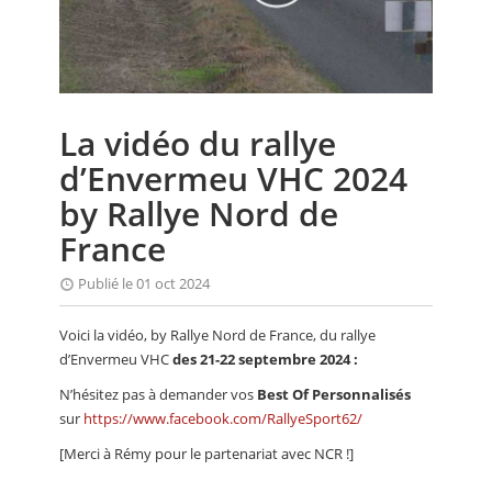
CALENDRIER
FOCUS
VIDEO
La vidéo du rallye
ANNUAIRES
d’Envermeu VHC 2024
PETITES ANNONCES
by Rallye Nord de
France
Publié le 01 oct 2024
Voici la vidéo, by Rallye Nord de France, du rallye
d’Envermeu VHC
des 21-22 septembre 2024 :
N’hésitez pas à demander vos
Best Of Personnalisés
sur
https://www.facebook.com/RallyeSport62/
[Merci à Rémy pour le partenariat avec NCR !]