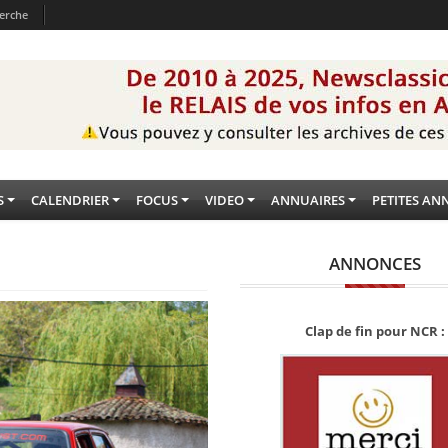
erche
S
CALENDRIER
FOCUS
VIDEO
ANNUAIRES
PETITES AN
ANNONCES
Clap de fin pour NCR :