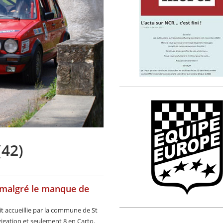
(42)
.malgré le manque de
it accueillie par la commune de St
vigation et seulement 8 en Carto.