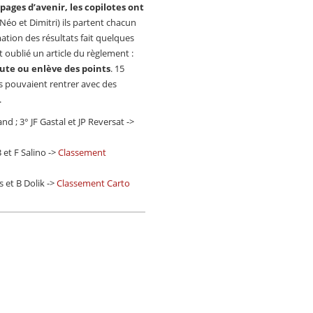
ages d’avenir, les copilotes ont
 Néo et Dimitri) ils partent chacun
tion des résultats fait quelques
 oublié un article du règlement :
joute ou enlève des points
. 15
s pouvaient rentrer avec des
.
nd ; 3° JF Gastal et JP Reversat ->
 et F Salino ->
Classement
s et B Dolik ->
Classement Carto