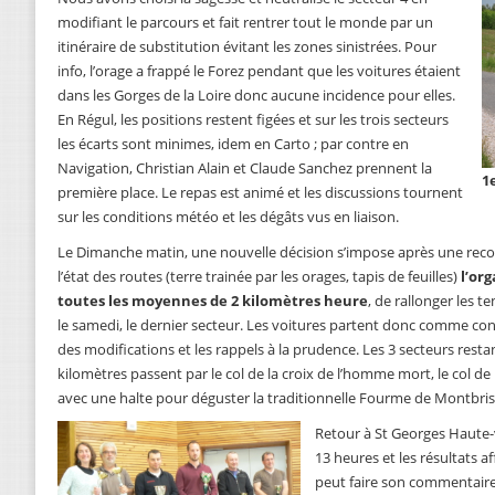
modifiant le parcours et fait rentrer tout le monde par un
itinéraire de substitution évitant les zones sinistrées. Pour
info, l’orage a frappé le Forez pendant que les voitures étaient
dans les Gorges de la Loire donc aucune incidence pour elles.
En Régul, les positions restent figées et sur les trois secteurs
les écarts sont minimes, idem en Carto ; par contre en
Navigation, Christian Alain et Claude Sanchez prennent la
1
première place. Le repas est animé et les discussions tournent
sur les conditions météo et les dégâts vus en liaison.
Le Dimanche matin, une nouvelle décision s’impose après une reco
l’état des routes (terre trainée par les orages, tapis de feuilles)
l’or
toutes les moyennes de 2 kilomètres heure
, de rallonger les 
le samedi, le dernier secteur. Les voitures partent donc comme co
des modifications et les rappels à la prudence. Les 3 secteurs resta
kilomètres passent par le col de la croix de l’homme mort, le col d
avec une halte pour déguster la traditionnelle Fourme de Montbri
Retour à St Georges Haute-vi
13 heures et les résultats a
peut faire son commentair