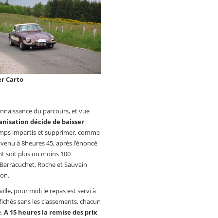
er Carto
nnaissance du parcours, et vue
ganisation décide de baisser
temps impartis et supprimer, comme
nvenu à 8heures 45, après l’énoncé
nt soit plus ou moins 100
e Barracuchet, Roche et Sauvain
son.
lle, pour midi le repas est servi à
ffichés sans les classements, chacun
e.
A 15 heures la remise des prix