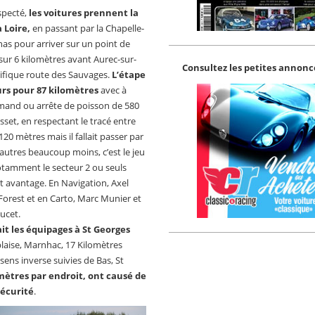
especté,
les voitures prennent la
 Loire,
en passant par la Chapelle-
nas pour arriver sur un point de
sur 6 kilomètres avant Aurec-sur-
Consultez les petites annonce
ifique route des Sauvages.
L’étape
rs pour 87 kilomètres
avec à
llemand ou arrête de poisson de 580
sset, en respectant le tracé entre
120 mètres mais il fallait passer par
d’autres beaucoup moins, c’est le jeu
otamment le secteur 2 ou seuls
et avantage. En Navigation, Axel
 Forest et en Carto, Marc Munier et
ucet.
t les équipages à St Georges
laise, Marnhac, 17 Kilomètres
sens inverse suivies de Bas, St
imètres par endroit, ont causé de
sécurité
.