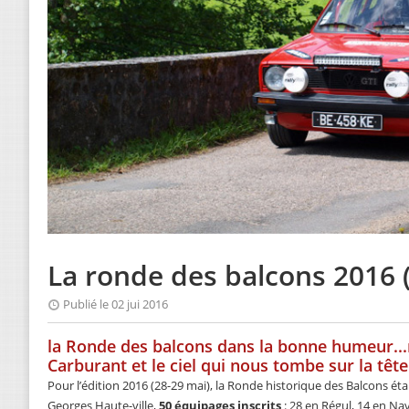
La ronde des balcons 2016 
Publié le 02 jui 2016
la Ronde des balcons dans la bonne humeur..
Carburant et le ciel qui nous tombe sur la tête
Pour l’édition 2016 (28-29 mai), la Ronde historique des Balcons éta
Georges Haute-ville,
50 équipages inscrits
: 28 en Régul, 14 en Na