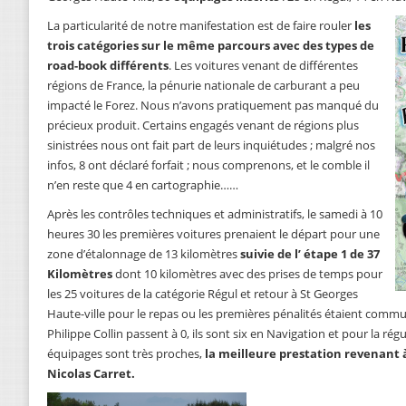
La particularité de notre manifestation est de faire rouler
les
trois catégories sur le même parcours avec des types de
road-book différents
. Les voitures venant de différentes
régions de France, la pénurie nationale de carburant a peu
impacté le Forez. Nous n’avons pratiquement pas manqué du
précieux produit. Certains engagés venant de régions plus
sinistrées nous ont fait part de leurs inquiétudes ; malgré nos
infos, 8 ont déclaré forfait ; nous comprenons, et le comble il
n’en reste que 4 en cartographie……
Après les contrôles techniques et administratifs, le samedi à 10
heures 30 les premières voitures prenaient le départ pour une
zone d’étalonnage de 13 kilomètres
suivie de l’ étape 1 de 37
Kilomètres
dont 10 kilomètres avec des prises de temps pour
les 25 voitures de la catégorie Régul et retour à St Georges
Haute-ville pour le repas ou les premières pénalités étaient comm
Philippe Collin passent à 0, ils sont six en Navigation et pour la rég
équipages sont très proches,
la meilleure prestation revenant à
Nicolas Carret.