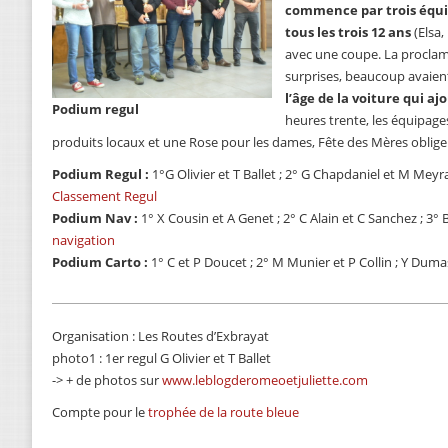
commence par trois équip
tous les trois 12 ans
(Elsa,
avec une coupe. La proclama
surprises, beaucoup avaient
l’âge de la voiture qui a
Podium regul
heures trente, les équipage
produits locaux et une Rose pour les dames, Fête des Mères oblige
Podium Regul :
1°G Olivier et T Ballet ; 2° G Chapdaniel et M Meyra
Classement Regul
Podium Nav :
1° X Cousin et A Genet ; 2° C Alain et C Sanchez ; 3° B
navigation
Podium Carto :
1° C et P Doucet ; 2° M Munier et P Collin ; Y Duma
Organisation : Les Routes d’Exbrayat
photo1 : 1er regul G Olivier et T Ballet
-> + de photos sur
www.leblogderomeoetjuliette.com
Compte pour le
trophée de la route bleue