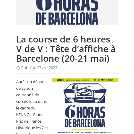
CALENDRIER
FOCUS
VIDEO
La course de 6 heures
ANNUAIRES
V de V : Tête d’affiche à
PETITES ANNONCES
Barcelone (20-21 mai)
Publié le 27 avr 2023
Après un début
de saison
couronné de
succès tenu dans
le cadre du
KENNOL Grand
Prix de France
Historique les 7 et