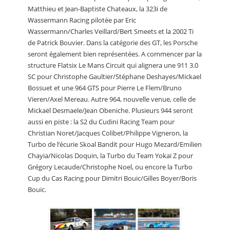
Matthieu et Jean-Baptiste Chateaux, la 323i de
Wassermann Racing pilotée par Eric
Wassermann/Charles Veillard/Bert Smeets et la 2002 Ti
de Patrick Bouvier. Dans la catégorie des GT, les Porsche
seront également bien représentées. A commencer par la
structure Flatsix Le Mans Circuit qui alignera une 911 3.0
SC pour Christophe Gaultier/Stéphane Deshayes/Mickael
Bossuet et une 964 GTS pour Pierre Le Flem/Bruno
Vieren/Axel Mereau. Autre 964, nouvelle venue, celle de
Mickaël Desmaele/Jean Obeniche. Plusieurs 944 seront
aussi en piste : la S2 du Cudini Racing Team pour
Christian Noret/Jacques Colibet/Philippe Vigneron, la
Turbo de l’écurie Skoal Bandit pour Hugo Mezard/Emilien
Chayia/Nicolas Doquin, la Turbo du Team Yokaï Z pour
Grégory Lecaude/Christophe Noel, ou encore la Turbo
Cup du Cas Racing pour Dimitri Bouic/Gilles Boyer/Boris
Bouic.