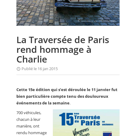
CALENDRIER
FOCUS
VIDEO
La Traversée de Paris
ANNUAIRES
rend hommage à
PETITES ANNONCES
Charlie
Publié le 16 jan 2015
Cette 15e édition qui s’est déroulée le 11 janvier fut
bien particulière compte tenu des douloureux
événements de la semaine
.
700 véhicules,
chacun à leur
manière, ont
rendu hommage