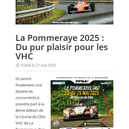
CALENDRIER
FOCUS
VIDEO
La Pommeraye 2025 :
ANNUAIRES
Du pur plaisir pour les
PETITES ANNONCES
VHC
Publié le 27 mai 2025
Ils seront
finalement une
dizaine de
concurrents à
prendre part à la
8ème édition de
la Course de Côte
VHC de La