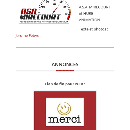
A.S.A. MIRECOURT
et HURE
ANIMATION
Texte et photos :
Jerome Febve
ANNONCES
Clap de fin pour NCR :