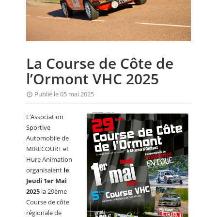
CALENDRIER
FOCUS
VIDEO
La Course de Côte de
ANNUAIRES
l’Ormont VHC 2025
PETITES ANNONCES
Publié le 05 mai 2025
L’Association
Sportive
Automobile de
MIRECOURT et
Hure Animation
organisaient
le
Jeudi 1er Mai
2025
la 29ème
Course de côte
régionale de