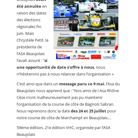
été annulée
en
raison des dates
des élections
régionales fin
juin. Mais
Chrystèle Petit, la
présidente de
l’ASA Beaujolais
l’avait assuré : "
si
une opportunité de date s’offre à nous
, nous
n’hésiterons pas à nous relancer dans l’organisation »
C’est ainsi que dans un
message paru ce 9 mai
, l’Asa du
Beaujolais nous apprend que : "Nos amis de l Asa Rhône
Cèze n’ont malheureusement pas pu maintenir
l’organisation de la course de côte de Bagnols Sabran.
Nous reprenons donc la date
des 24 et 25 juillet
pour
notre course de côte de Marchampt en Beaujolais....
59ème édition, 21e édition VHC, organisée par l’ASA
Beaujolais