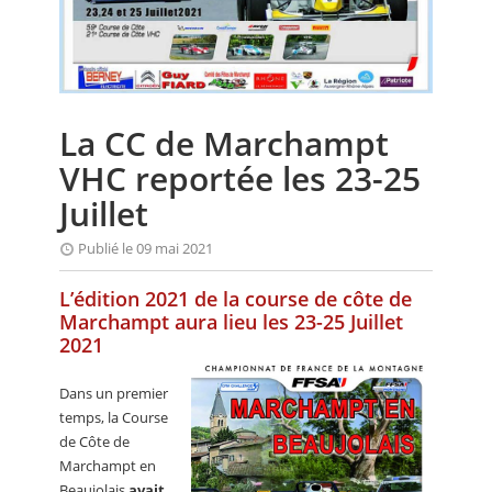
CALENDRIER
FOCUS
VIDEO
La CC de Marchampt
ANNUAIRES
VHC reportée les 23-25
PETITES ANNONCES
Juillet
Publié le 09 mai 2021
L’édition 2021 de la course de côte de
Marchampt aura lieu les 23-25 Juillet
2021
Dans un premier
temps, la Course
de Côte de
Marchampt en
Beaujolais
avait