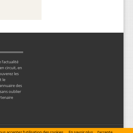
 l’actualité
en circuit, en
ouverez les
 le
’annuaire des
 sans oublier
rtenaire
© Copyright 2026 NewsClassicRacing, tous droits réservés
us acceptez l’utilisation des cookies.
En savoir plus
J’accepte