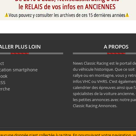
ALLER PLUS LOIN
A PROPOS
ct
News Classic Racing est le portail de
du véhicule historique. Que ce soit 
cation smartphone
rallye ou en montagne, vous y retr
book
infos VHC ou VHRS. C’est également
RSS
calendrier des épreuves ainsi que l
erche
spécialistes de la voiture ancienne,
les petites annonces avec notre pa
Classic Racing Annonces.
aucune donnée n'est collectée à ce titre. En poursuivant votre navigation, vo