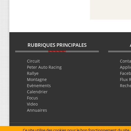
RUBRIQUES PRINCIPALES
Circuit
Conta
Peter Auto Racing
Appli
Rallye
Face
Montagne
Flux 
Evènements
Rech
Calendrier
Focus
Video
Annuaires
Mentions légales
Ce site utilise des cookies pour le bon fonctionnement du site, 