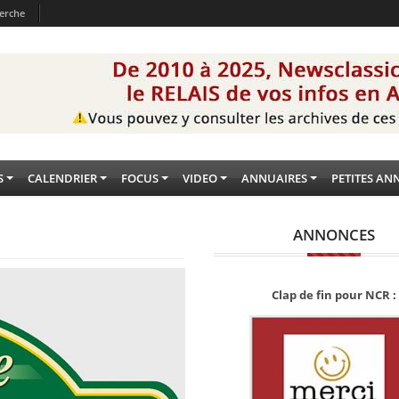
erche
S
CALENDRIER
FOCUS
VIDEO
ANNUAIRES
PETITES AN
ANNONCES
Clap de fin pour NCR :