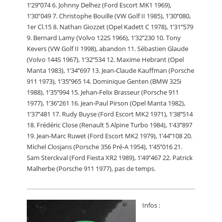
1’29’’074 6. Johnny Delhez (Ford Escort MK1 1969),
1’30”049 7. Christophe Bouille (VW Golf II 1985), 1’30’’080,
1er Cl.15 8. Nathan Giozzet (Opel Kadett C 1978), 1’31’’579
9. Bernard Lamy (Volvo 122S 1966), 1’32’’230 10. Tony
Kevers (VW Golf II 1998), abandon 11. Sébastien Glaude
(Volvo 144S 1967), 1’32’’534 12. Maxime Hebrant (Opel
Manta 1983), 1’34’’697 13. Jean-Claude Kauffman (Porsche
911 1973), 1’35’’965 14. Dominique Genten (BMW 325i
1988), 1’35’’994 15. Jehan-Felix Brasseur (Porsche 911
1977), 1’36’’261 16. Jean-Paul Pirson (Opel Manta 1982),
1’37’’481 17. Rudy Buyse (Ford Escort MK2 1971), 1’38’’514
18. Frédéric Close (Renault 5 Alpine Turbo 1984), 1’43’’897
19. Jean-Marc Ruwet (Ford Escort MK2 1979), 1’44’’108 20.
Michel Closjans (Porsche 356 Pré-A 1954), 1’45’’016 21.
Sam Sterckval (Ford Fiesta XR2 1989), 1’49’’467 22. Patrick
Malherbe (Porsche 911 1977), pas de temps.
Infos :