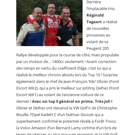
Derrière
l’implacable trio,
Réginald
Togaert
a réalisé
de nouvelles
prouesses au
volant de sa
Peugeot 205
Rallye développée pour la course de côte, mais propulsée
par un moteur de… 1400cc seulement ! Avant correction
des temps en vertu du coefficient d’âge, c’est lui qui a
réalisé le meilleur chrono absolu lors du Top 10 ! Surprise
également dans le chef de Jean-François ‘Kiki’ Olivier (Ford
Escort MK2), qui a pris le meilleur sur Johhny Delhez (Ford
Escort MK1) au volant de l’ancienne voiture de ce
dernier !
Avec un top 5 général en prime. Très joli !
Olivier et Delhez ont devancé la VW Golf II de Christophe
Bouille, l’Opel Kadett C d’un Nathan Giozzet qui a
superbement confirmé le potentiel révélé à Forêt-Trooz,
la Volvo Amazon d’un Bernard Lamy victime d’un bris de
levier de vitesses au plus mauvais moment, et la VW Golf