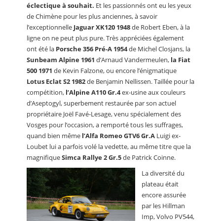
éclectique à souhait.
Et les passionnés ont eu les yeux
de Chimène pour les plus anciennes, à savoir
l’exceptionnelle
Jaguar XK120 1948
de Robert Eben, à la
ligne on ne peut plus pure. Très appréciées également
ont été la
Porsche 356 Pré-A 1954
de Michel Closjans, la
Sunbeam Alpine 1961
d’Arnaud Vandermeulen,
la Fiat
500 1971
de Kevin Falzone, ou encore l’énigmatique
Lotus Eclat S2 1982
de Benjamin Nellissen. Taillée pour la
compétition,
l’Alpine A110 Gr.4
ex-usine aux couleurs
d’Aseptogyl, superbement restaurée par son actuel
propriétaire Joël Favé-Lesage, venu spécialement des
Vosges pour l’occasion, a remporté tous les suffrages,
quand bien même
l’Alfa Romeo GTV6 Gr.A
Luigi ex-
Loubet lui a parfois volé la vedette, au même titre que la
magnifique
Simca Rallye 2 Gr.5
de Patrick Coinne.
La diversité du
plateau était
encore assurée
par les Hillman
Imp, Volvo PV544,