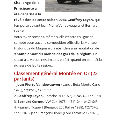
Challenge de la
Principauté a
été décerné à la
révélation de cette saison 2013, Geoffrey Leyon,
qui
l’emporte devant Jean-Pierre Vandewauwer et Bernard
Cornet.
Vous l’avez compris, même si elle n’entre en ligne de
compte pour aucune compétition officielle, la Montée
Historique du Maquisard a été fidèle à sa réputation de
‘championnat du monde des gars de la région’.
Un
statut à la valeur inestimable, en fait, quand on connaît la
richesse de ladite région…
Classement général Montée en Or (22
partants)
1
Jean-Pierre Vandewauwer
(Lancia Beta Monte-Carlo
1975), 1’23’’648, 1er Cl.17
2.
Geoffrey Leyon
(Porsche 911 1976), 1’24’’742, 1er Cl.18
3.
Bernard Cornet
(VW Cox 1973), 1’51’’124, 1er Cl. S/R
4. Réginald Togaert (Peugeot 205 Rallye 1988), 1’27’’676,
1er Cl.16 5. Jean-François Olivier (Ford Escort MK2 1976),