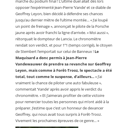
marche du podium final ! L’ultime duel allait dès lors
opposer l’expérimenté Jean-Pierre ‘Vande’ et ce diable de
Geoffrey Leyon, bien décidé à défendre ses chances
jusqu’au dernier mètre de l’ultime montée… « J’ai loupé
un point de freinage », annonçait le pilote de la Porsche
jaune après avoir franchi la ligne d’arrivée. « Moi aussi »,
rétorquait le dompteur de Lancia. Le chronomètre
rendait son verdict, et pour 1’’1 (temps corrigé), le citoyen
de Stembert l’emportait sur celui de Banneux !
Le
Maquisard a donc permis à Jean-Pierre
Vandewauwer de prendre sa revanche sur Geoffrey
Leyon, mais comme à Forêt-Trooz, le spectacle a été
total, tout comme le suspense, d’ailleurs…
« J’ai
vraiment la chance de piloter une auto fabuleuse »,
commentait ‘Vande’ après avoir appris le verdict du
chronomètre. « Et j’aimerais profiter de cette victoire
pour remercier toutes les personnes qui m’ont aidé à la
préparer. J’estime que c’est un honneur de devancer
Geoffrey, qui nous avait tous surpris à Forêt-Trooz.
Vivement les prochaines épreuves de ce genre… »