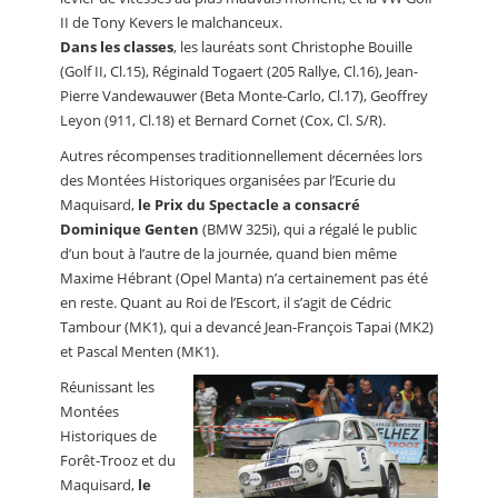
II de Tony Kevers le malchanceux.
Dans les classes
, les lauréats sont Christophe Bouille
(Golf II, Cl.15), Réginald Togaert (205 Rallye, Cl.16), Jean-
Pierre Vandewauwer (Beta Monte-Carlo, Cl.17), Geoffrey
Leyon (911, Cl.18) et Bernard Cornet (Cox, Cl. S/R).
Autres récompenses traditionnellement décernées lors
des Montées Historiques organisées par l’Ecurie du
Maquisard,
le Prix du Spectacle a consacré
Dominique Genten
(BMW 325i), qui a régalé le public
d’un bout à l’autre de la journée, quand bien même
Maxime Hébrant (Opel Manta) n’a certainement pas été
en reste. Quant au Roi de l’Escort, il s’agit de Cédric
Tambour (MK1), qui a devancé Jean-François Tapai (MK2)
et Pascal Menten (MK1).
Réunissant les
Montées
Historiques de
Forêt-Trooz et du
Maquisard,
le