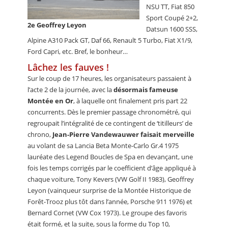
NSU TT, Fiat 850
Sport Coupé 2+2,
2e Geoffrey Leyon
Datsun 1600 SSS,
Alpine A310 Pack GT, Daf 66, Renault 5 Turbo, Fiat X1/9,
Ford Capri, etc. Bref, le bonheur…
Lâchez les fauves !
Sur le coup de 17 heures, les organisateurs passaient à
l’acte 2 de la journée, avec la
désormais fameuse
Montée en Or
, à laquelle ont finalement pris part 22
concurrents. Dès le premier passage chronométré, qui
regroupait l’intégralité de ce contingent de ‘titilleurs’ de
chrono,
Jean-Pierre Vandewauwer faisait merveille
au volant de sa Lancia Beta Monte-Carlo Gr.4 1975
lauréate des Legend Boucles de Spa en devançant, une
fois les temps corrigés par le coefficient d’âge appliqué à
chaque voiture, Tony Kevers (VW Golf II 1983), Geoffrey
Leyon (vainqueur surprise de la Montée Historique de
Forêt-Trooz plus tôt dans l’année, Porsche 911 1976) et
Bernard Cornet (VW Cox 1973). Le groupe des favoris
était formé, et la suite, sous la forme du Top 10,