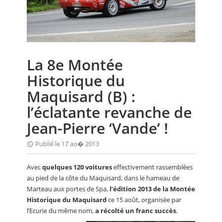
CALENDRIER
FOCUS
VIDEO
La 8e Montée
ANNUAIRES
Historique du
PETITES ANNONCES
Maquisard (B) :
l’éclatante revanche de
Jean-Pierre ‘Vande’ !
Publié le 17 ao� 2013
Avec
quelques 120 voitures
effectivement rassemblées
au pied de la côte du Maquisard, dans le hameau de
Marteau aux portes de Spa,
l’édition 2013 de la Montée
Historique du Maquisard
ce 15 août, organisée par
l’Ecurie du même nom,
a récolté un franc succès
.