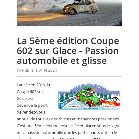
CALENDRIER
FOCUS
VIDEO
La 5ème édition Coupe
ANNUAIRES
602 sur Glace - Passion
PETITES ANNONCES
automobile et glisse
Publié le 01 fé 2024
Lancée en 2019, la
Coupe 602 sur
Glace est
devenue le point
de rendez-vous
annuel de tous les deuchistes et méharistes passionnés.
C’est une 5ème édition ensoleillée et placée sous le signe
de la passion automobile que les participants ont eu le