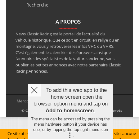
Recherche
A PROPOS
News Classic Racing est le portail de l’actualité du
véhicule historique. Que ce soit en circuit, en rallye ou en
montagne, vous y retrouverez les infos VHC ou VHRS.
C’est également le calendrier des épreuves ainsi que
l’annuaire des spécialistes de la voiture ancienne, sans
oublier les petites annonces avec notre partenaire Classic
Racing Annonces.
To add this web app to the
home screen open the
Mentions légales
browser option menu and tap on
© Copyright 2026 NewsClassicRacing, tous droits réservés
Add to homescreen
.
The menu can be accessed by pressing the
menu hardware button if your device has
one, or by tapping the top right menu icon
Ce site utilise des cookies pour le bon fonctionnement du site, aucune
.