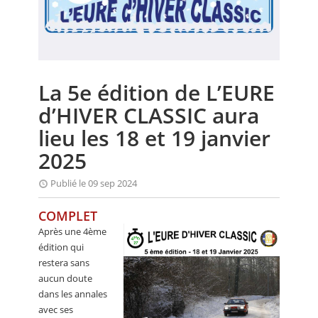
CALENDRIER
FOCUS
VIDEO
La 5e édition de L’EURE
ANNUAIRES
d’HIVER CLASSIC aura
PETITES ANNONCES
lieu les 18 et 19 janvier
2025
Publié le 09 sep 2024
COMPLET
Après une 4ème
édition qui
restera sans
aucun doute
dans les annales
avec ses