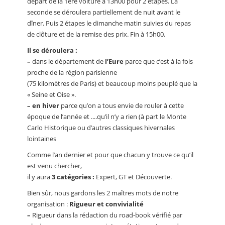
départ de la 1ère voiture à 13h00 pour 2 étapes. La
seconde se déroulera partiellement de nuit avant le
dîner. Puis 2 étapes le dimanche matin suivies du repas
de clôture et de la remise des prix. Fin à 15h00.
Il se déroulera :
–
dans le département de
l’Eure
parce que c’est à la fois
proche de la région parisienne
(75 kilomètres de Paris) et beaucoup moins peuplé que la
« Seine et Oise ».
–
en hiver
parce qu’on a tous envie de rouler à cette
époque de l’année et ....qu’il n’y a rien (à part le Monte
Carlo Historique ou d’autres classiques hivernales
lointaines
Comme l’an dernier et pour que chacun y trouve ce qu’il
est venu chercher,
il y aura
3 catégories :
Expert, GT et Découverte.
Bien sûr, nous gardons les 2 maîtres mots de notre
organisation :
Rigueur et
convivialité
–
Rigueur dans la rédaction du road-book vérifié par