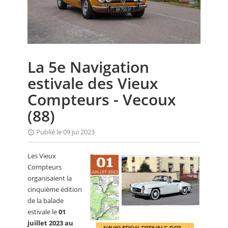
CALENDRIER
FOCUS
VIDEO
La 5e Navigation
ANNUAIRES
estivale des Vieux
PETITES ANNONCES
Compteurs - Vecoux
(88)
Publié le 09 jui 2023
Les Vieux
Compteurs
organisaient la
cinquième édition
de la balade
estivale le
01
juillet 2023 au