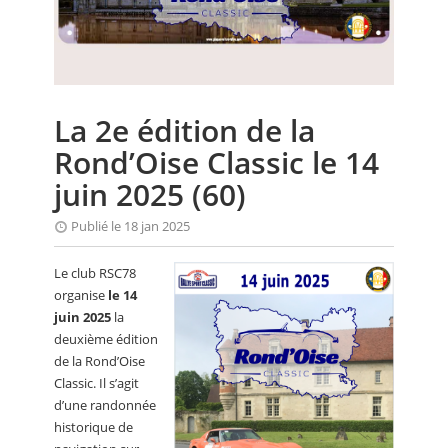
CALENDRIER
FOCUS
VIDEO
La 2e édition de la
ANNUAIRES
Rond’Oise Classic le 14
PETITES ANNONCES
juin 2025 (60)
Publié le 18 jan 2025
Le club RSC78
organise
le 14
juin 2025
la
deuxième édition
de la Rond’Oise
Classic. Il s’agit
d’une randonnée
historique de