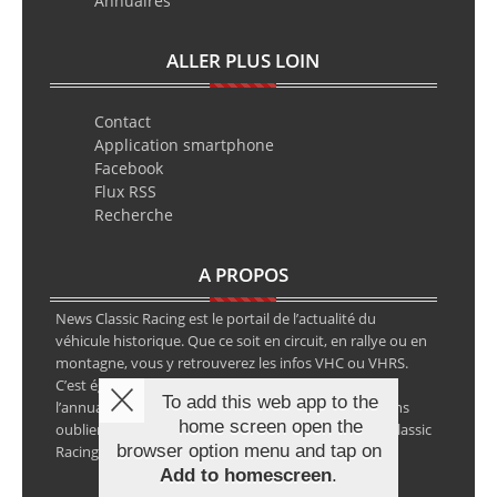
Annuaires
ALLER PLUS LOIN
Contact
Application smartphone
Facebook
Flux RSS
Recherche
A PROPOS
News Classic Racing est le portail de l’actualité du
véhicule historique. Que ce soit en circuit, en rallye ou en
montagne, vous y retrouverez les infos VHC ou VHRS.
C’est également le calendrier des épreuves ainsi que
To add this web app to the
l’annuaire des spécialistes de la voiture ancienne, sans
home screen open the
oublier les petites annonces avec notre partenaire Classic
browser option menu and tap on
Racing Annonces.
Add to homescreen
.