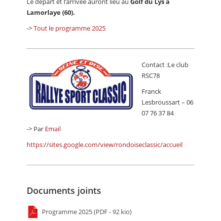
Le départ et l’arrivée auront lieu au
Golf du Lys à
Lamorlaye (60).
->
Tout le programme 2025
Contact :Le club
RSC78
Franck
Lesbroussart – 06
07 76 37 84
-> Par
Email
https://sites.google.com/view/rondoiseclassic/accueil
Documents joints
Programme 2025 (PDF - 92 kio)