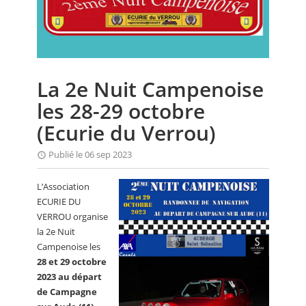
CALENDRIER
FOCUS
VIDEO
La 2e Nuit Campenoise
ANNUAIRES
les 28-29 octobre
PETITES ANNONCES
(Ecurie du Verrou)
Publié le 06 sep 2023
L’Association
ECURIE DU
VERROU organise
la 2e Nuit
Campenoise les
28 et 29 octobre
2023 au départ
de Campagne