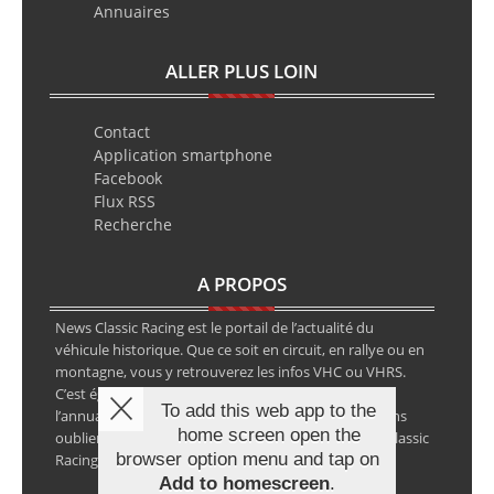
Annuaires
ALLER PLUS LOIN
Contact
Application smartphone
Facebook
Flux RSS
Recherche
A PROPOS
News Classic Racing est le portail de l’actualité du
véhicule historique. Que ce soit en circuit, en rallye ou en
montagne, vous y retrouverez les infos VHC ou VHRS.
C’est également le calendrier des épreuves ainsi que
To add this web app to the
l’annuaire des spécialistes de la voiture ancienne, sans
home screen open the
oublier les petites annonces avec notre partenaire Classic
browser option menu and tap on
Racing Annonces.
Add to homescreen
.