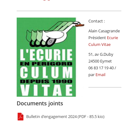
Contact :
Alain Casagrande
Président
Ecurie
Culum Vitae
51, av G.Duby
24500 Eymet
06 83 17 19 40 /
par
Email
Documents joints
Bulletin d’engagement 2024 (PDF - 85.5 kio)