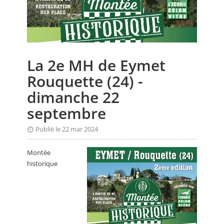
CALENDRIER
FOCUS
VIDEO
La 2e MH de Eymet
ANNUAIRES
Rouquette (24) -
PETITES ANNONCES
dimanche 22
septembre
Publié le 22 mar 2024
Montée
historique