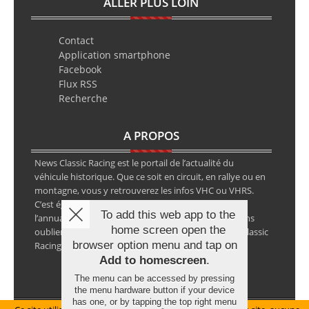
ALLER PLUS LOIN
Contact
Application smartphone
Facebook
Flux RSS
Recherche
A PROPOS
News Classic Racing est le portail de l’actualité du
véhicule historique. Que ce soit en circuit, en rallye ou en
montagne, vous y retrouverez les infos VHC ou VHRS.
C’est également le calendrier des épreuves ainsi que
To add this web app to the
l’annuaire des spécialistes de la voiture ancienne, sans
home screen open the
oublier les petites annonces avec notre partenaire Classic
browser option menu and tap on
Racing Annonces.
Add to homescreen
.
The menu can be accessed by pressing
the menu hardware button if your device
has one, or by tapping the top right menu