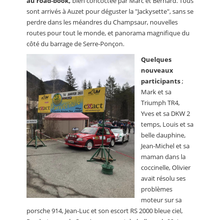
au road-book,
bien concoctée par Marc et Bernard. Tous
sont arrivés à Auzet pour déguster la "Jackysette", sans se
perdre dans les méandres du Champsaur, nouvelles
routes pour tout le monde, et panorama magnifique du
côté du barrage de Serre-Ponçon.
Quelques
nouveaux
participants
;
Mark et sa
Triumph TR4,
Yves et sa DKW 2
temps, Louis et sa
belle dauphine,
Jean-Michel et sa
maman dans la
coccinelle, Olivier
avait résolu ses
problèmes
moteur sur sa
porsche 914, Jean-Luc et son escort RS 2000 bleue ciel,