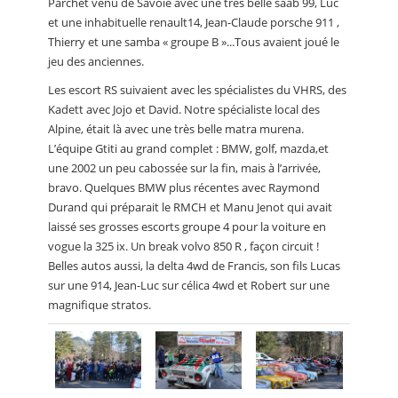
Parchet venu de Savoie avec une très belle saab 99, Luc
et une inhabituelle renault14, Jean-Claude porsche 911 ,
Thierry et une samba « groupe B »...Tous avaient joué le
jeu des anciennes.
Les escort RS suivaient avec les spécialistes du VHRS, des
Kadett avec Jojo et David. Notre spécialiste local des
Alpine, était là avec une très belle matra murena.
L’équipe Gtiti au grand complet : BMW, golf, mazda,et
une 2002 un peu cabossée sur la fin, mais à l’arrivée,
bravo. Quelques BMW plus récentes avec Raymond
Durand qui préparait le RMCH et Manu Jenot qui avait
laissé ses grosses escorts groupe 4 pour la voiture en
vogue la 325 ix. Un break volvo 850 R , façon circuit !
Belles autos aussi, la delta 4wd de Francis, son fils Lucas
sur une 914, Jean-Luc sur célica 4wd et Robert sur une
magnifique stratos.