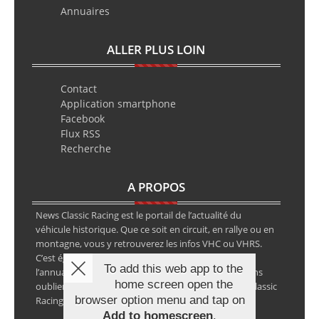
Annuaires
ALLER PLUS LOIN
Contact
Application smartphone
Facebook
Flux RSS
Recherche
A PROPOS
News Classic Racing est le portail de l’actualité du
véhicule historique. Que ce soit en circuit, en rallye ou en
montagne, vous y retrouverez les infos VHC ou VHRS.
C’est également le calendrier des épreuves ainsi que
To add this web app to the
l’annuaire des spécialistes de la voiture ancienne, sans
home screen open the
oublier les petites annonces avec notre partenaire Classic
browser option menu and tap on
Racing Annonces.
Add to homescreen
.