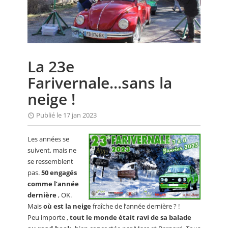
CALENDRIER
FOCUS
VIDEO
La 23e
ANNUAIRES
Farivernale...sans la
PETITES ANNONCES
neige !
Publié le 17 jan 2023
Les années se
suivent, mais ne
se ressemblent
pas.
50 engagés
comme l’année
dernière
, OK.
Mais
où est la neige
fraîche de l’année dernière ? !
Peu importe ,
tout le monde était ravi de sa balade