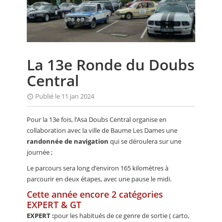
CALENDRIER
FOCUS
VIDEO
La 13e Ronde du Doubs
ANNUAIRES
Central
PETITES ANNONCES
Publié le 11 jan 2024
Pour la 13e fois, l’Asa Doubs Central organise en
collaboration avec la ville de Baume Les Dames une
randonnée de navigation
qui se déroulera sur une
journée ;
Le parcours sera long d’environ 165 kilomètres à
parcourir en deux étapes, avec une pause le midi.
Cette année encore 2 catégories
EXPERT & GT
EXPERT :
pour les habitués de ce genre de sortie ( carto,