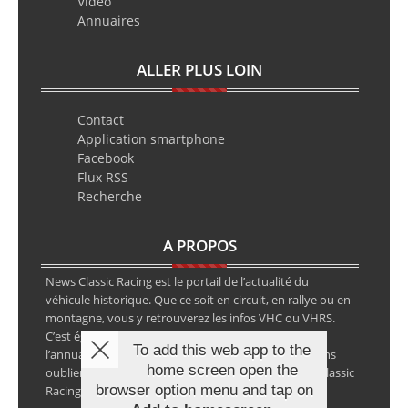
Video
Annuaires
ALLER PLUS LOIN
Contact
Application smartphone
Facebook
Flux RSS
Recherche
A PROPOS
News Classic Racing est le portail de l’actualité du
véhicule historique. Que ce soit en circuit, en rallye ou en
montagne, vous y retrouverez les infos VHC ou VHRS.
C’est également le calendrier des épreuves ainsi que
To add this web app to the
l’annuaire des spécialistes de la voiture ancienne, sans
home screen open the
oublier les petites annonces avec notre partenaire Classic
browser option menu and tap on
Racing Annonces.