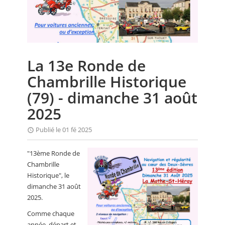
CALENDRIER
FOCUS
VIDEO
La 13e Ronde de
ANNUAIRES
Chambrille Historique
PETITES ANNONCES
(79) - dimanche 31 août
2025
Publié le 01 fé 2025
"13ème Ronde de
Chambrille
Historique", le
dimanche 31 août
2025.
Comme chaque
année, départ et