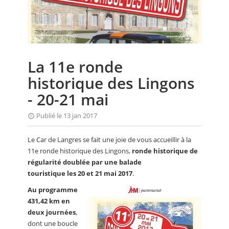
CALENDRIER
FOCUS
VIDEO
La 11e ronde
ANNUAIRES
historique des Lingons
PETITES ANNONCES
- 20-21 mai
Publié le 13 jan 2017
Le Car de Langres se fait une joie de vous accueillir à la
11e ronde historique des Lingons,
ronde historique de
régularité doublée par une balade
touristique les 20 et 21 mai 2017
.
Au programme
431,42 km en
deux journées
,
dont une boucle