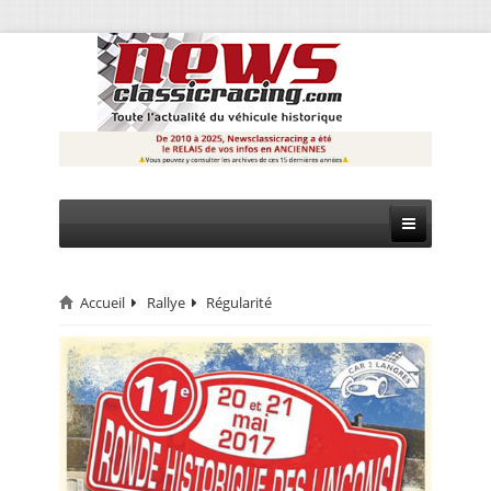
Accueil
Rallye
Régularité
CIRCUIT
RALLYE
MONTAGNE
EVÈNEMENTS