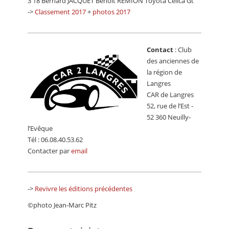
3 18 Bernard JACQUET Benoît REMION Toyota Celica Gt
->
Classement 2017
+
photos 2017
Contact
: Club
des anciennes de
la région de
Langres
CAR de Langres
52, rue de l’Est -
52 360 Neuilly-
l’Evêque
Tél : 06.08.40.53.62
Contacter par
email
->
Revivre les éditions précédentes
©photo Jean-Marc Pitz