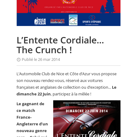
CALENDRIER
FOCUS
VIDEO
L’Entente Cordiale...
ANNUAIRES
The Crunch !
PETITES ANNONCES
Publié le 26 mar 2014
L’Automobile Club de Nice et Côte d’Azur vous propose
son nouveau rendez-vous, réservé aux voitures
françaises et anglaises de collection ou d’exception...
Le
dimanche 22 Juin
, participez à la mêlée !
Le gagnant de
ce match
France-
Angleterre d’un
nouveau genre