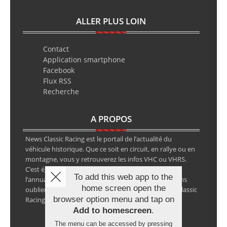
ALLER PLUS LOIN
Contact
Application smartphone
Facebook
Flux RSS
Recherche
A PROPOS
News Classic Racing est le portail de l’actualité du
véhicule historique. Que ce soit en circuit, en rallye ou en
montagne, vous y retrouverez les infos VHC ou VHRS.
C’est également le calendrier des épreuves ainsi que
To add this web app to the
l’annuaire des spécialistes de la voiture ancienne, sans
home screen open the
oublier les petites annonces avec notre partenaire Classic
browser option menu and tap on
Racing Annonces.
Add to homescreen
.
The menu can be accessed by pressing