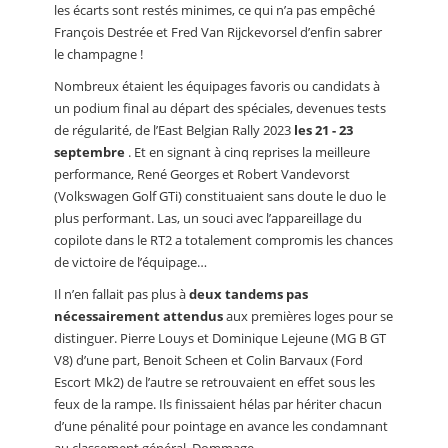
les écarts sont restés minimes, ce qui n’a pas empêché
François Destrée et Fred Van Rijckevorsel d’enfin sabrer
le champagne !
Nombreux étaient les équipages favoris ou candidats à
un podium final au départ des spéciales, devenues tests
de régularité, de l’East Belgian Rally 2023
les 21 - 23
septembre
. Et en signant à cinq reprises la meilleure
performance, René Georges et Robert Vandevorst
(Volkswagen Golf GTi) constituaient sans doute le duo le
plus performant. Las, un souci avec l’appareillage du
copilote dans le RT2 a totalement compromis les chances
de victoire de l’équipage…
Il n’en fallait pas plus à
deux tandems pas
nécessairement attendus
aux premières loges pour se
distinguer. Pierre Louys et Dominique Lejeune (MG B GT
V8) d’une part, Benoit Scheen et Colin Barvaux (Ford
Escort Mk2) de l’autre se retrouvaient en effet sous les
feux de la rampe. Ils finissaient hélas par hériter chacun
d’une pénalité pour pointage en avance les condamnant