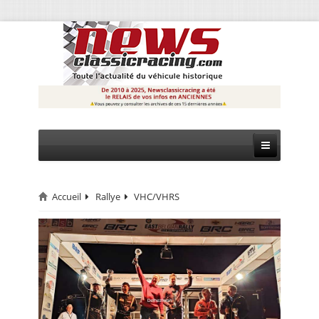
Accueil
Rallye
VHC/VHRS
CIRCUIT
RALLYE
MONTAGNE
EVÈNEMENTS