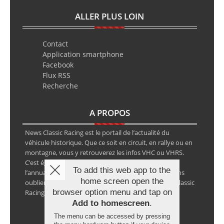
ALLER PLUS LOIN
Contact
Application smartphone
Facebook
Flux RSS
Recherche
A PROPOS
News Classic Racing est le portail de l’actualité du
véhicule historique. Que ce soit en circuit, en rallye ou en
montagne, vous y retrouverez les infos VHC ou VHRS.
C’est également le calendrier des épreuves ainsi que
To add this web app to the
l’annuaire des spécialistes de la voiture ancienne, sans
home screen open the
oublier les petites annonces avec notre partenaire Classic
browser option menu and tap on
Racing Annonces.
Add to homescreen
.
The menu can be accessed by pressing