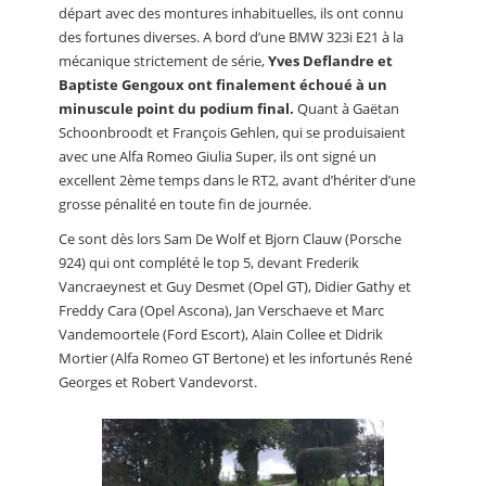
départ avec des montures inhabituelles, ils ont connu
des fortunes diverses. A bord d’une BMW 323i E21 à la
mécanique strictement de série,
Yves Deflandre et
Baptiste Gengoux ont finalement échoué à un
minuscule point du podium final.
Quant à Gaëtan
Schoonbroodt et François Gehlen, qui se produisaient
avec une Alfa Romeo Giulia Super, ils ont signé un
excellent 2ème temps dans le RT2, avant d’hériter d’une
grosse pénalité en toute fin de journée.
Ce sont dès lors Sam De Wolf et Bjorn Clauw (Porsche
924) qui ont complété le top 5, devant Frederik
Vancraeynest et Guy Desmet (Opel GT), Didier Gathy et
Freddy Cara (Opel Ascona), Jan Verschaeve et Marc
Vandemoortele (Ford Escort), Alain Collee et Didrik
Mortier (Alfa Romeo GT Bertone) et les infortunés René
Georges et Robert Vandevorst.