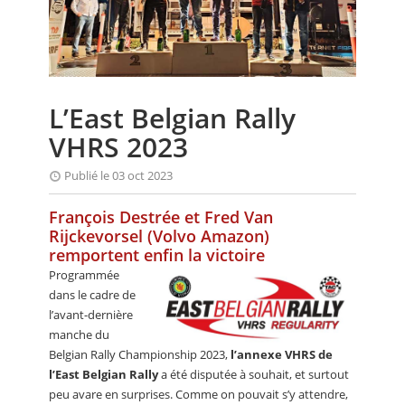
CALENDRIER
FOCUS
VIDEO
L’East Belgian Rally
ANNUAIRES
VHRS 2023
PETITES ANNONCES
Publié le 03 oct 2023
François Destrée et Fred Van
Rijckevorsel (Volvo Amazon)
remportent enfin la victoire
Programmée
dans le cadre de
l’avant-dernière
manche du
Belgian Rally Championship 2023,
l’annexe VHRS de
l’East Belgian Rally
a été disputée à souhait, et surtout
peu avare en surprises. Comme on pouvait s’y attendre,