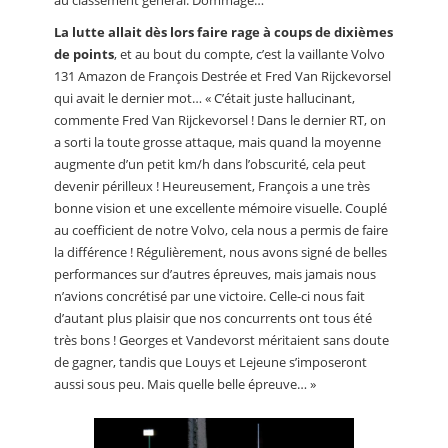
au classement général. Dommage…
La lutte allait dès lors faire rage à coups de dixièmes
de points
, et au bout du compte, c’est la vaillante Volvo
131 Amazon de François Destrée et Fred Van Rijckevorsel
qui avait le dernier mot… « C’était juste hallucinant,
commente Fred Van Rijckevorsel ! Dans le dernier RT, on
a sorti la toute grosse attaque, mais quand la moyenne
augmente d’un petit km/h dans l’obscurité, cela peut
devenir périlleux ! Heureusement, François a une très
bonne vision et une excellente mémoire visuelle. Couplé
au coefficient de notre Volvo, cela nous a permis de faire
la différence ! Régulièrement, nous avons signé de belles
performances sur d’autres épreuves, mais jamais nous
n’avions concrétisé par une victoire. Celle-ci nous fait
d’autant plus plaisir que nos concurrents ont tous été
très bons ! Georges et Vandevorst méritaient sans doute
de gagner, tandis que Louys et Lejeune s’imposeront
aussi sous peu. Mais quelle belle épreuve… »