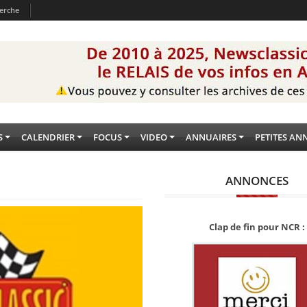
erche
S
CALENDRIER
FOCUS
VIDEO
ANNUAIRES
PETITES AN
ANNONCES
Clap de fin pour NCR :