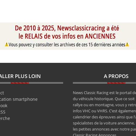
ALLER PLUS LOIN
A PROPOS
ct
News Classic Racing est le portail de
du véhicule historique. Que ce soit 
cation smartphone
rallye ou en montagne, vous y retr
book
infos VHC ou VHRS. C’est également
RSS
calendrier des épreuves ainsi que l
erche
spécialistes de la voiture ancienne,
les petites annonces avec notre pa
Classic Racing Annonces.