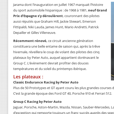
Jarama dont l’inauguration en juillet 1967 marquait l’histoire
du sport automobile hispanique : de 1968 à 1981,
neuf Grand
Prix d’Espagne s’y déroulèrent
, couronnant des pilotes
aussi réputés que Graham Hill, Jackie Stewart, Emerson
Fittipaldi, Niki Lauda, James Hunt, Mario Andretti, Patrick
Depailler et Gilles Villeneuve.
Récemment rénové,
ce circuit ancienne génération
constituera une belle entame de saison qui, après la trêve
hivernale, réveillera le coup de volant des pilotes des cinq
plateaux by Peter Auto, auquel appartient dorénavant le
Group C. L’évènement devrait profiter des douces
températures et du soleil du printemps ibérique.
Les plateaux :
Classic Endurance Racing by Peter Auto
Plus de 50 Prototypes et GT ayant couru les plus grandes courses 
C’est la grande époque des Ford GT 40, Porsche 910 et Ferrari 512.
Group C Racing by Peter Auto
Jaguar, Porsche, Aston-Martin, Mazda, Nissan, Sauber-Mercedes, L
d’exception qui remporte toujours un franc succès auprès des spec