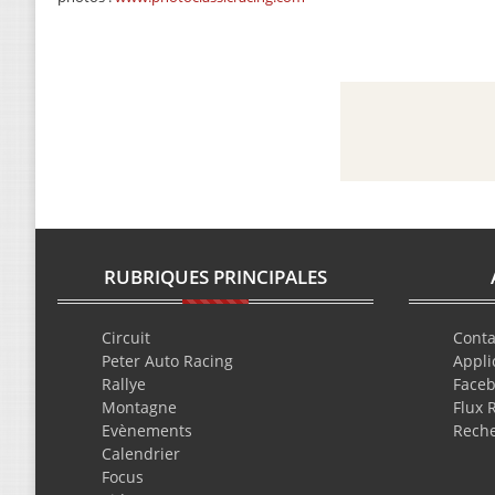
RUBRIQUES PRINCIPALES
Circuit
Conta
Peter Auto Racing
Appli
Rallye
Face
Montagne
Flux 
Evènements
Rech
Calendrier
Focus