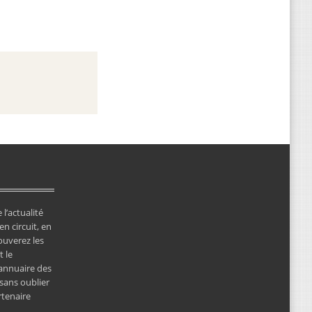
 l’actualité
en circuit, en
ouverez les
 le
’annuaire des
 sans oublier
rtenaire