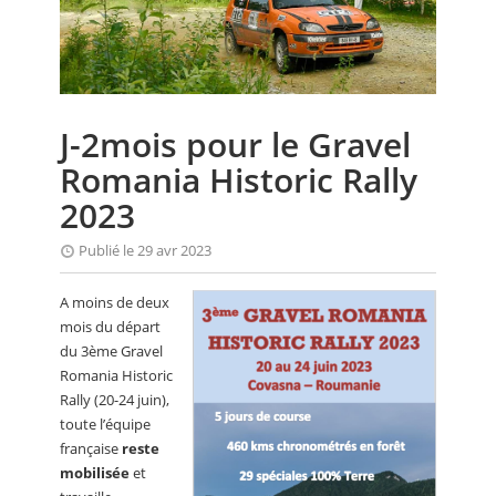
CALENDRIER
FOCUS
VIDEO
J-2mois pour le Gravel
ANNUAIRES
Romania Historic Rally
PETITES ANNONCES
2023
Publié le 29 avr 2023
A moins de deux
mois du départ
du 3ème Gravel
Romania Historic
Rally (20-24 juin),
toute l’équipe
française
reste
mobilisée
et