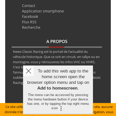
Contact
Application smartphone
Facebook
Flux RSS
Recherche
A PROPOS
News Classic Racing est le portail de l’actualité du
véhicule historique. Que ce soit en circuit, en rallye ou en
montagne, vous y retrouverez les infos VHC ou VHRS.
C’est également le calendrier des épreuves ainsi que
To add this web app to the
l’annuaire des spécialistes de la voiture ancienne, sans
home screen open the
oublier les petites annonces avec notre partenaire Classic
browser option menu and tap on
Racing Annonces.
Add to homescreen
.
The menu can be accessed by pressing
the menu hardware button if your device
has one, or by tapping the top right menu
Ce site utilise des cookies pour le bon fonctionnement du site, aucune
Mentions légales
icon
.
donnée n'est collectée à ce titre. En poursuivant votre navigation, vous
© Copyright 2026 NewsClassicRacing, tous droits réservés