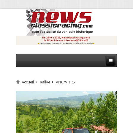
Accueil
Rallye
VHC/VHRS
CIRCUIT
RALLYE
MONTAGNE
EVÈNEMENTS