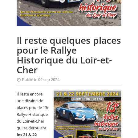
CALENDRIER
FOCUS
VIDEO
Il reste quelques places
ANNUAIRES
pour le Rallye
PETITES ANNONCES
Historique du Loir-et-
Cher
Publié le 02 sep 2024
Il reste encore
une dizaine de
places pour le 13e
Rallye Historique
du Loir-et-Cher
qui se déroulera
les 21 & 22