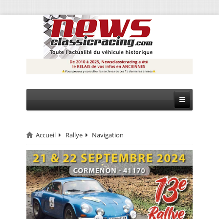
Accueil
Rallye
Navigation
CIRCUIT
RALLYE
MONTAGNE
EVÈNEMENTS