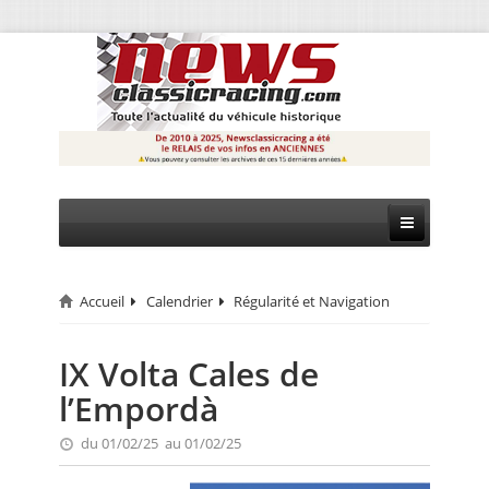
Accueil
Calendrier
Régularité et Navigation
CIRCUIT
RALLYE
IX Volta Cales de
l’Empordà
MONTAGNE
du 01/02/25 au 01/02/25
EVÈNEMENTS