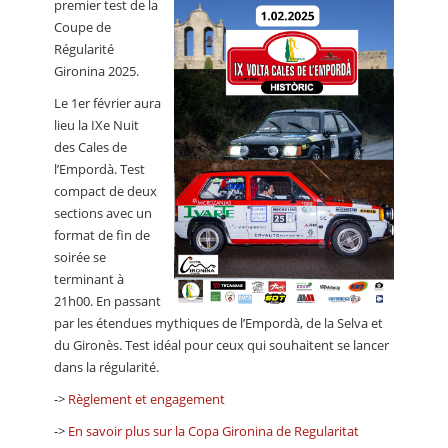
premier test de la
CALENDRIER
Coupe de
Régularité
FOCUS
Gironina 2025.
VIDEO
Le 1er février aura
lieu la IXe Nuit
ANNUAIRES
des Cales de
l’Empordà. Test
PETITES ANNONCES
compact de deux
sections avec un
format de fin de
soirée se
terminant à
21h00. En passant
par les étendues mythiques de l’Empordà, de la Selva et
du Gironès. Test idéal pour ceux qui souhaitent se lancer
dans la régularité.
->
Règlement et engagement
->
En savoir plus sur la Copa Gironina de Regularitat