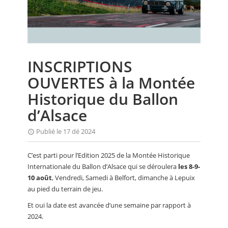
CALENDRIER
FOCUS
VIDEO
INSCRIPTIONS
ANNUAIRES
OUVERTES à la Montée
PETITES ANNONCES
Historique du Ballon
d’Alsace
Publié le 17 dé 2024
C’est parti pour l’Edition 2025 de la Montée Historique
Internationale du Ballon d’Alsace qui se déroulera
les 8-9-
10 août
, Vendredi, Samedi à Belfort, dimanche à Lepuix
au pied du terrain de jeu.
Et oui la date est avancée d’une semaine par rapport à
2024.