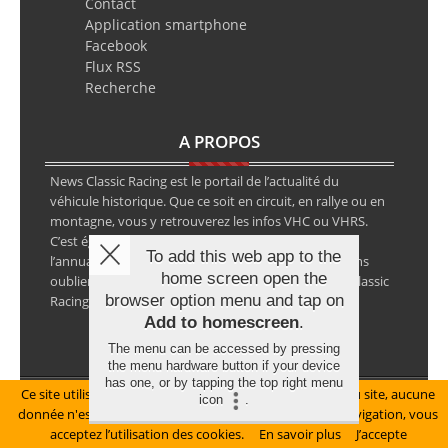
Contact
Application smartphone
Facebook
Flux RSS
Recherche
A PROPOS
News Classic Racing est le portail de l’actualité du
véhicule historique. Que ce soit en circuit, en rallye ou en
montagne, vous y retrouverez les infos VHC ou VHRS.
C’est également le calendrier des épreuves ainsi que
To add this web app to the
l’annuaire des spécialistes de la voiture ancienne, sans
home screen open the
oublier les petites annonces avec notre partenaire Classic
browser option menu and tap on
Racing Annonces.
Add to homescreen
.
The menu can be accessed by pressing
the menu hardware button if your device
has one, or by tapping the top right menu
Ce site utilise des cookies pour le bon fonctionnement du site, aucune
Mentions légales
icon
.
donnée n'est collectée à ce titre. En poursuivant votre navigation, vous
© Copyright 2026 NewsClassicRacing, tous droits réservés
acceptez l’utilisation des cookies.
En savoir plus
J’accepte