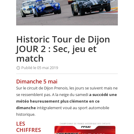
CALENDRIER
FOCUS
VIDEO
Historic Tour de Dijon
ANNUAIRES
JOUR 2 : Sec, jeu et
PETITES ANNONCES
match
Publié le 05 mai 2019
Dimanche 5 mai
Sur le circuit de Dijon Prenois, les jours se suivent mais ne
se ressemblent pas. A la neige du samedi
a succédé une
météo heureusement plus clémente en ce
dimanche
intégralement voué au sport automobile
historique.
LES
CHIFFRES