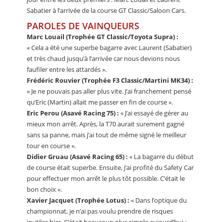
Sabatier à l’arrivée de la course GT Classic/Saloon Cars.
PAROLES DE VAINQUEURS
Marc Louail (Trophée GT Classic/Toyota Supra) :
« Cela a été une superbe bagarre avec Laurent (Sabatier)
et très chaud jusqu’à l’arrivée car nous devions nous
faufiler entre les attardés ».
Frédéric Rouvier (Trophée F3 Classic/Martini MK34) :
« Je ne pouvais pas aller plus vite. J’ai franchement pensé
qu’Eric (Martin) allait me passer en fin de course ».
Eric Perou (Asavé Racing 75) :
« J’ai essayé de gérer au
mieux mon arrêt. Après, la T70 aurait surement gagné
sans sa panne, mais j’ai tout de même signé le meilleur
tour en course ».
Didier Gruau (Asavé Racing 65) :
« La bagarre du début
de course était superbe. Ensuite, j’ai profité du Safety Car
pour effectuer mon arrêt le plus tôt possible. C’était le
bon choix ».
Xavier Jacquet (Trophée Lotus) :
« Dans l’optique du
championnat, je n’ai pas voulu prendre de risques
inutiles hier. C’était beaucoup plus simple aujourd’hui ».