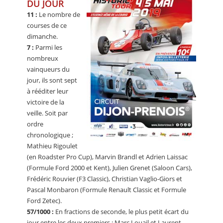
DU JOUR
11 :
Le nombre de
courses de ce
dimanche.
7 :
Parmi les
nombreux
vainqueurs du
jour, ils sont sept
à rééditer leur
victoire de la
veille. Soit par
ordre
chronologique ;
Mathieu Rigoulet
(en Roadster Pro Cup), Marvin Brandl et Adrien Laissac
(Formule Ford 2000 et Kent), Julien Grenet (Saloon Cars),
Frédéric Rouvier (F3 Classic), Christian Vaglio-Giors et
Pascal Monbaron (Formule Renault Classic et Formule
Ford Zetec).
57/1000 :
En fractions de seconde, le plus petit écart du
jour entre les deux premiers : Marc Louail et Laurent