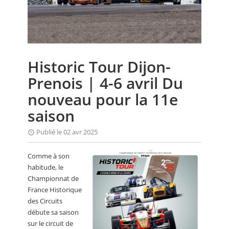
CALENDRIER
FOCUS
VIDEO
Historic Tour Dijon-
ANNUAIRES
Prenois | 4-6 avril Du
PETITES ANNONCES
nouveau pour la 11e
saison
Publié le 02 avr 2025
Comme à son
habitude, le
Championnat de
France Historique
des Circuits
débute sa saison
sur le circuit de