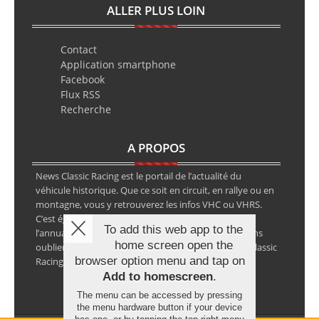
ALLER PLUS LOIN
Contact
Application smartphone
Facebook
Flux RSS
Recherche
A PROPOS
News Classic Racing est le portail de l’actualité du
véhicule historique. Que ce soit en circuit, en rallye ou en
montagne, vous y retrouverez les infos VHC ou VHRS.
C’est également le calendrier des épreuves ainsi que
To add this web app to the
l’annuaire des spécialistes de la voiture ancienne, sans
home screen open the
oublier les petites annonces avec notre partenaire Classic
browser option menu and tap on
Racing Annonces.
Add to homescreen
.
The menu can be accessed by pressing
the menu hardware button if your device