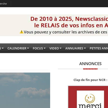
erche
S
CALENDRIER
FOCUS
VIDEO
ANNUAIRES
PETITES AN
ANNONCES
Clap de fin pour NCR :