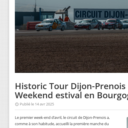
Historic Tour Dijon-Prenois 
Weekend estival en Bourg
Publié le 14 avr 2025
Le premier week-end d’avril, le circuit de Dijon-Prenois a,
comme à son habitude, accueilli la première manche du