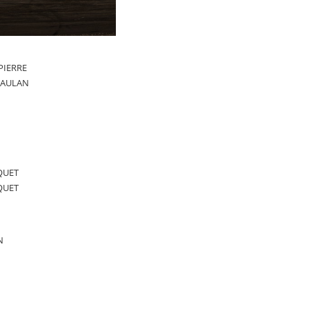
DPIERRE
CHAULAN
CQUET
CQUET
N