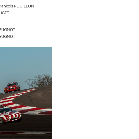
 François POUILLON
PUGET
BREUGNOT
BREUGNOT