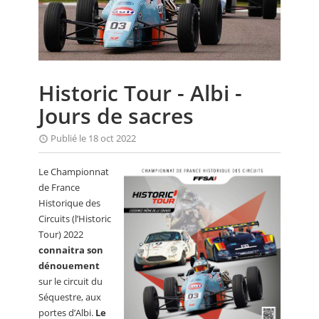
CALENDRIER
FOCUS
VIDEO
Historic Tour - Albi -
ANNUAIRES
Jours de sacres
PETITES ANNONCES
Publié le 18 oct 2022
Le Championnat
de France
Historique des
Circuits (l’Historic
Tour) 2022
connaitra son
dénouement
sur le circuit du
Séquestre, aux
portes d’Albi.
Le