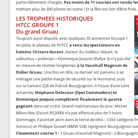
particulièrement chargée.
Pas moins de 11 courses ont rendu le
mettant plus de 300 pilotes en scène ! Et la fête est loin d’être finie
LES TROPHEES HISTORIQUES
HTCC GROUPE 1
Du grand Gruau
Toujours aussi disputé, avec quelques 35 anciennes Groupe 1
en piste, le plateau de l’HTCC
a tenu les spectateurs en
haleine 13 tours durant
. Auteur du meilleur départ, le
valeureux « poleman » Dominique Josquin (Rallye 3) n’a pas été
en mesure de résister longtemps
à la Vauxhall Magnum de
Didier Gruau.
Une fois en tête, ce dernier est parvenu à se
ménager une petite marge de sécurité sur le Normand, puis
sur la Camaro Z28 de Patrick Bourguignon. A l’issue d’une lutte
acharnée,
Stéphane Delecour (Opel Commodore) et
Dominique Josquin complètent finalement le quarté
gagnant
dans cet ordre. Grand malchanceux du jour, Michel
Billion-Rey (Escort RS2000) n’a pas effectué plus de 5 tours.
Dommage, il pointait alors dans le tiercé de tête… Côté catégorie P
Scirocco) et Philippe Gosset (BMW 528) rejoignent Bourguignon sur
Classement course 1 :
1.Gruau (Vauxhall Magnum) ; 2.Bourguigno