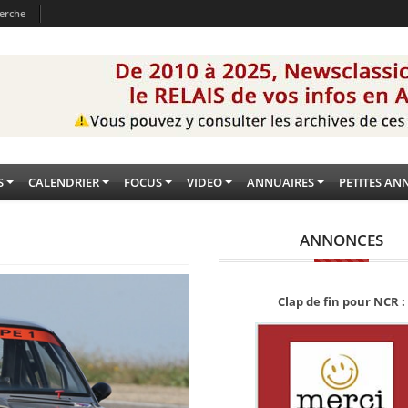
erche
S
CALENDRIER
FOCUS
VIDEO
ANNUAIRES
PETITES AN
ANNONCES
Clap de fin pour NCR :