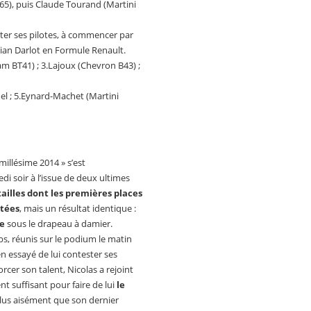
65), puis Claude Tourand (Martini
fêter ses pilotes, à commencer par
ian Darlot en Formule Renault.
m BT41) ; 3.Lajoux (Chevron B43) ;
nel ; 5.Eynard-Machet (Martini
illésime 2014 » s’est
i soir à l’issue de deux ultimes
ailles dont les premières places
tées
, mais un résultat identique :
e
sous le drapeau à damier.
bs, réunis sur le podium le matin
n essayé de lui contester ses
orcer son talent, Nicolas a rejoint
nt suffisant pour faire de lui
le
plus aisément que son dernier