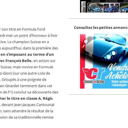
Consultez les petites annonce
r son titre en Formula Ford
ardi met un point d’honneur à finir
tive. Le champion Suisse en a
 aujourd’hui, dans la première des
,
en s’imposant au terme d’un
ec François Belle,
en action sur
Suisse, mais novice en Formule
lio-Giors (sur une autre Lola de
se. Groupés à une poignée de
ain Girardet terminent dans cet
pion de F1) conclut sa découverte des
r le titre en classe A, Régis
, devant Jean-Jacques Cantounat
, sans attendre le résultat de la
asion de sa traditionnelle remise