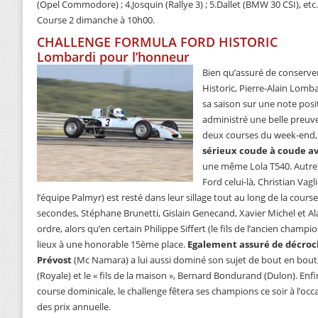
(Opel Commodore) ; 4.Josquin (Rallye 3) ; 5.Dallet (BMW 30 CSI), etc.
Course 2 dimanche à 10h00.
CHALLENGE FORMULA FORD HISTORIC
Lombardi pour l’honneur
Bien qu’assuré de conserve
Historic, Pierre-Alain Lomb
sa saison sur une note posi
administré une belle preuve
deux courses du week-end
sérieux coude à coude av
une même Lola T540. Autre 
Ford celui-là, Christian Vag
l’équipe Palmyr) est resté dans leur sillage tout au long de la cour
secondes, Stéphane Brunetti, Gislain Genecand, Xavier Michel et Al
ordre, alors qu’en certain Philippe Siffert (le fils de l’ancien cham
lieux à une honorable 15ème place.
Egalement assuré de décroche
Prévost
(Mc Namara) a lui aussi dominé son sujet de bout en bout
(Royale) et le « fils de la maison », Bernard Bondurand (Dulon). Enfin
course dominicale, le challenge fêtera ses champions ce soir à l’occ
des prix annuelle.