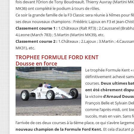
fois devant l’Orion de Tony Boudreault. Thierry Auvray (Martini MK
MK36) ont complété le podium à tours de rôles.
Ce soir la grande famille de la F3 Classic sera réunie à Nîmes pour 
ses deux nouveaux champions : Frédéric Lajoux en F3 et Jean-Chist
Classement course 1 :
1.Châteaux (Ralt RT3) ; 2.Caussanel (Brabha
4.Leone (March 783) ; 5.Martin (Martini MK39), etc.
Classement course 2 :
1.Châteaux ; 2.Lajoux ; 3.Martin ; 4.Caussa
MK31), etc.
TROPHEE FORMULE FORD KENT
Dousse en force
Le trophée Formule Kent « m
définitivement achevé samed
courses.
Deux ultimes bat
ont été chèrement dispu
la victoire
d’Arnaud Douss
François Belle et Sylvain De
comme l’après-midi, ont bie
succès, mais en vain. Sans f
l’arrivée de ces deux courses à la 6ème place, ce qui s’avère largeme
nouveau champion de la Formule Ford Kent.
Et cela d’autant 