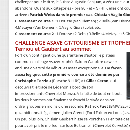
challenger pour le titre, le Suisse Augustin Sanjuan, a vécu une jo
abandons. Quant aux catégories « pré 90 » et « GFHI », elles on
arrivée :
Patrick Weiss dans le premier cas, Chistian Vaglio Gio
Classement course 1
: 1.Dousse (Van Diemen) ; 2.Belle (Van Dieme
4.Metayer (Van Diemen) ; 5.Vaglio Giors (Lola), etc.
Classement course 2
: 1.Dousse ; 2.Debs ; 3.Belle ; 4.Metayer ; 5.G
CHALLENGE ASAVE GT/TOURISME ET TROPHE
Terriou et Gaubert au sommet
Fort d’un contingent d’une quarantaine d’autos, le plateau
commun challenge Asavé/trophée Saloon Car offre ce week-
end une diversité de véhicules assez exceptionnelle.
De façon
assez logique, cette première course a été dominée par
Christophe Terriou
(Porsche 911 RS)
et Gilles Ceron
, qui
découvrait le tracé de Lédenon à bord de son
impressionnante Chevrolet Monza. A la lutte de bout en bout,
les deux hommes ont finalement franchi l’arrivée dans cet
ordre, groupés en moins d’une seconde.
Patrick Fuet
(BMW 325) 
qu’ambitionnait également Julien Grenet (Ford Falcon ex Louail) av
Un peu plus loin, Ghislain Gaubert hisse sa Porsche 911 en tête de
pour avoir pris le meilleur sur José Beltramelli (Chevrolet Corvette)