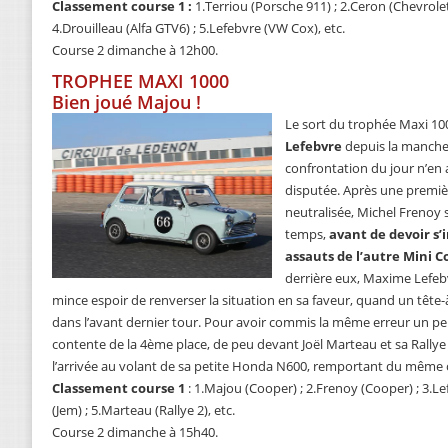
Classement course 1 :
1.Terriou (Porsche 911) ; 2.Ceron (Chevrole
4.Drouilleau (Alfa GTV6) ; 5.Lefebvre (VW Cox), etc.
Course 2 dimanche à 12h00.
TROPHEE MAXI 1000
Bien joué Majou !
Le sort du trophée Maxi 1
Lefebvre
depuis la manche
confrontation du jour n’en
disputée. Après une premièr
neutralisée, Michel Frenoy 
temps,
avant de devoir s’
assauts de l’autre Mini 
derrière eux, Maxime Lefeb
mince espoir de renverser la situation en sa faveur, quand un tête-
dans l’avant dernier tour. Pour avoir commis la même erreur un peu
contente de la 4ème place, de peu devant Joël Marteau et sa Rallye 2
l’arrivée au volant de sa petite Honda N600, remportant du même 
Classement course 1
: 1.Majou (Cooper) ; 2.Frenoy (Cooper) ; 3.Le
(Jem) ; 5.Marteau (Rallye 2), etc.
Course 2 dimanche à 15h40.