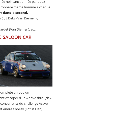
urnée noir sanctionnée par deux
t couronné le même homme à chaque
rs dans le second.
n) ; 3.Debs (Van Diemen) ;
irardet (Van Diemen), etc.
E SALOON CAR
complète un podium
ant d’écoper d’un « drive through ».
s concurrents du challenge Asavé,
 et André Cholley (Lotus Elan).