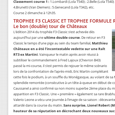
Classement course 1 :
1.Lombardi (Lola T540) ; 2.Belle (Lola T540) ;
4.Brunetti (Van Diemen) ; 5.Genecand (Lola T342), etc.
Course 2 dimanche à 12h35.
TROPHEE F3 CLASSIC ET TROPHEE FORMULE 
Le bon (double) tour de Châteaux
L’édition 2014 du trophée F3 Classic s’est achevée dès
aujourd’hui par une
ultime double course
. De retour en F3
Classic le temps d’une pige au sein du team familial,
Matthieu
Châteaux en a été l’incontestable vedette sur une Ralt
RT3 ex Martini
. Vainqueur le matin après avoir réussi à
subtiliser le commandement à Fred Lajoux (Chevron B43)
passé la mi-course, il s’est permis de rejouer le même scénario
lors de la confrontation de l’après-midi, Eric Martin complétant
cette fois le podium, à un souffle du Monégasque, au volant de s
splendide remontée (consécutive à un tête-à-queue en début de co
Caussanel a ainsi confirmé sa non moins superbe 2ème place du m
apparition en F3 Classic. Une « première » également sa rare Brab
Valerio Leone a vécu une journée à l’image de sa saison : décevante
attardé dans la course du matin.
Sans surprise, Lionel Robert (M
hauteur de sa réputation en décrochant deux nouveaux suc