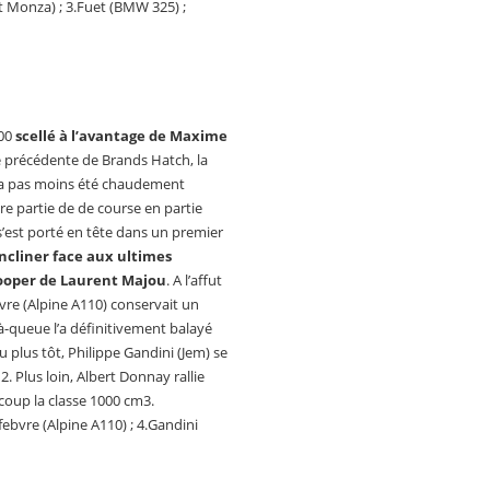
t Monza) ; 3.Fuet (BMW 325) ;
000
scellé à l’avantage de Maxime
 précédente de Brands Hatch, la
 a pas moins été chaudement
e partie de de course en partie
s’est porté en tête dans un premier
incliner face aux ultimes
Cooper de Laurent Majou
. A l’affut
vre (Alpine A110) conservait un
à-queue l’a définitivement balayé
 plus tôt, Philippe Gandini (Jem) se
. Plus loin, Albert Donnay rallie
coup la classe 1000 cm3.
febvre (Alpine A110) ; 4.Gandini