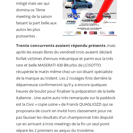
mitigé mais sec qui
domina ce 7ème
meeting de la saison
faisant la part belle aux
autos les plus
puissantes .
Trente concurrents avaient répondu présents
,mais
après les essais libres du vendredi trois avaient déclaré
forfait victimes d’ennuis mécanique et parmi eux la très
rare et belle MASERATI 430 Biturbo de J.CISOTTO
récupérée le matin même chez un soi disant spécialiste
de la marque au trident. Les 2 roulages finis derrière la
dépanneuse confirmeront qu’il y a encore quelques
heures de boulot pour finaliser la préparation de la belle
italienne . Une autre auto très remarquée sur le paddock
est la Civic « copie usine » de Franck QUAGLIOZZI qui se
proposera de courir en invité hors classement pour ne
pas fausser les résultats d’un championnat très disputé
car en arrivant à trois meetings de la fin un seul point
sépare les 2 premiers ex aequo du troisième.