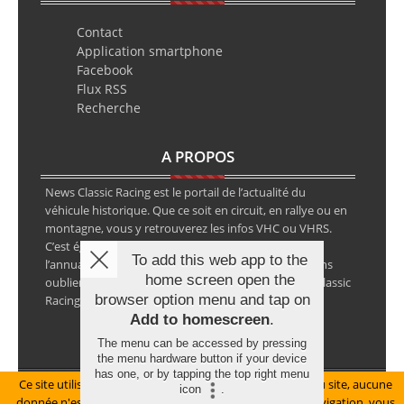
Contact
Application smartphone
Facebook
Flux RSS
Recherche
A PROPOS
News Classic Racing est le portail de l’actualité du
véhicule historique. Que ce soit en circuit, en rallye ou en
montagne, vous y retrouverez les infos VHC ou VHRS.
C’est également le calendrier des épreuves ainsi que
To add this web app to the
l’annuaire des spécialistes de la voiture ancienne, sans
home screen open the
oublier les petites annonces avec notre partenaire Classic
browser option menu and tap on
Racing Annonces.
Add to homescreen
.
The menu can be accessed by pressing
the menu hardware button if your device
has one, or by tapping the top right menu
Ce site utilise des cookies pour le bon fonctionnement du site, aucune
Mentions légales
icon
.
donnée n'est collectée à ce titre. En poursuivant votre navigation, vous