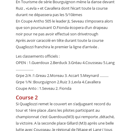
En Tourisme de série Bourguignon mène la danse devant
Ruiz , »Levla » et Cavallera dont l’écart toute la course
durant ne dépassera pas les 5/10èmes
En Coupe Antho 505 le leader JL Seveau s’imposera alors
que son poursuivant O.Fionda écopera d’un drapeau
noir pour ne pas avoir effectué son drivetrough
Après avoir caracolé en tête durant toute la course
Quagliozzi franchira le premier la ligne d’arrivée .
Les classements officiels :
OPEN : 1.Guerdoux 2.Berduck 3.Gréau 4.Cousseau 5.Lang
………………
Grpe 2/A :1.Greau 2.Moreau 3. Accart 5.Meynard ………
Grpe 1/N :Bourguignon 2.Ruiz 3 ;Levla 4.Cavallera
Coupe Anto : 1.Seveau 2. Fionda
Course 2
Si Quagliozzi remet le couvert en s’adjugeant record du
tour et 1ère place ,dans les pilotes participant au
championnat c’est Guerdoux(M3) qui remporte ,détaché,
la victoire. A la seconde place Gillard (M3) après une belle
lutte avec Cousseau ,le régional de l’étape et Lang ( tous