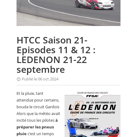
CALENDRIER
FOCUS
VIDEO
HTCC Saison 21-
ANNUAIRES
Episodes 11 & 12 :
PETITES ANNONCES
LEDENON 21-22
septembre
Publié le 06 oct 2024
Et la pluie, tant
attendue pour certains,
bouda le circuit Gardois
Alors que la météo avait
incité tous les pilotes
à
préparer les pneus
pluie
c’est un temps