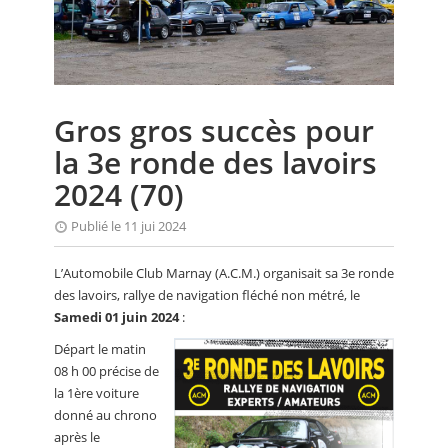
CALENDRIER
FOCUS
VIDEO
Gros gros succès pour
ANNUAIRES
la 3e ronde des lavoirs
PETITES ANNONCES
2024 (70)
Publié le 11 jui 2024
L’Automobile Club Marnay (A.C.M.) organisait sa 3e ronde
des lavoirs, rallye de navigation fléché non métré, le
Samedi 01 juin 2024
:
Départ le matin
08 h 00 précise de
la 1ère voiture
donné au chrono
après le