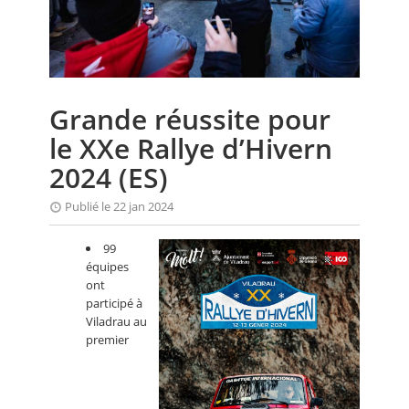
CALENDRIER
FOCUS
VIDEO
Grande réussite pour
ANNUAIRES
le XXe Rallye d’Hivern
PETITES ANNONCES
2024 (ES)
Publié le 22 jan 2024
99
équipes
ont
participé à
Viladrau au
premier