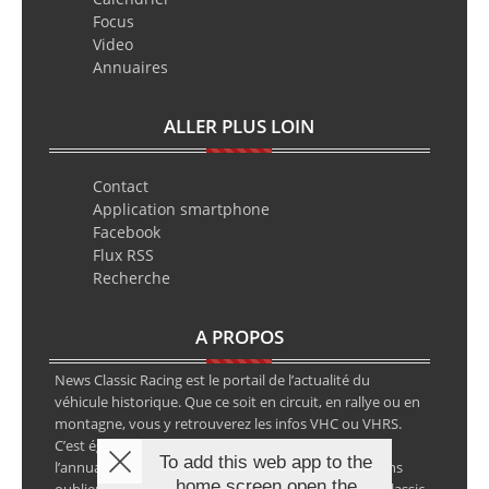
Focus
Video
Annuaires
ALLER PLUS LOIN
Contact
Application smartphone
Facebook
Flux RSS
Recherche
A PROPOS
News Classic Racing est le portail de l’actualité du
véhicule historique. Que ce soit en circuit, en rallye ou en
montagne, vous y retrouverez les infos VHC ou VHRS.
C’est également le calendrier des épreuves ainsi que
To add this web app to the
l’annuaire des spécialistes de la voiture ancienne, sans
home screen open the
oublier les petites annonces avec notre partenaire Classic