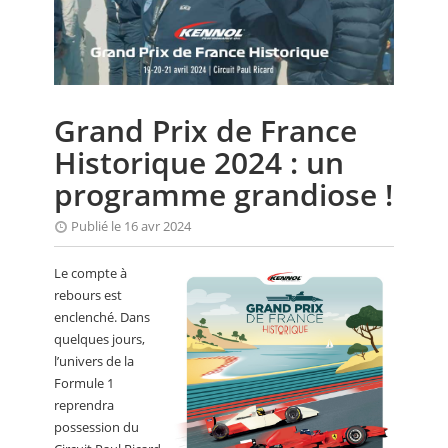
CALENDRIER
FOCUS
VIDEO
Grand Prix de France
ANNUAIRES
Historique 2024 : un
PETITES ANNONCES
programme grandiose !
Publié le 16 avr 2024
Le compte à
rebours est
enclenché. Dans
quelques jours,
l’univers de la
Formule 1
reprendra
possession du