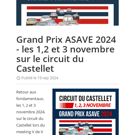
CALENDRIER
FOCUS
VIDEO
Grand Prix ASAVE 2024
ANNUAIRES
- les 1,2 et 3 novembre
PETITES ANNONCES
sur le circuit du
Castellet
Publié le 19 sep 2024
Retour aux
fondamentaux,
les 1, 2 et 3
novembre 2024,
sur le circuit du
Castellet lors du
meeting V de V