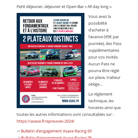
Petit déjeuner, déjeuner et Open-Bar « All day long ».
Vous avez la
possibilité
d’acheter à
l’avance (95€ par
journée), des Pass
supplémentaires
pour vos invités.
Aucun Pass ne
pourra être réglé
sur place, traiteur
oblige…
Le règlement
technique, les
horaires ainsi que
toutes les autres informations sont consultables sur :
https://asave.fr/epreuves-2024/
->
Bulletin d’engagement Asave Racing 65
->
Bulletin d’engagement Asave Racing 76