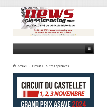
Accueil
Circuit
Autres épreuves
CIRCUIT
RALLYE
MONTAGNE
EVÈNEMENTS