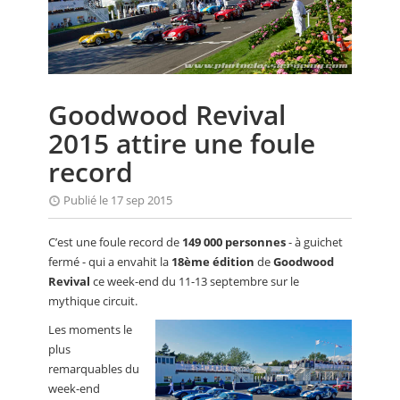
CALENDRIER
FOCUS
VIDEO
Goodwood Revival
ANNUAIRES
2015 attire une foule
PETITES ANNONCES
record
Publié le 17 sep 2015
C’est une foule record de
149 000 personnes
- à guichet
fermé - qui a envahit la
18ème édition
de
Goodwood
Revival
ce week-end du 11-13 septembre sur le
mythique circuit.
Les moments le
plus
remarquables du
week-end