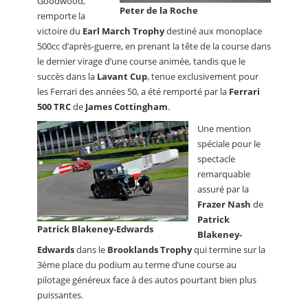
Goodwood,
Peter de la Roche
remporte la
victoire du
Earl March Trophy
destiné aux monoplace
500cc d’après-guerre, en prenant la tête de la course dans
le dernier virage d’une course animée, tandis que le
succès dans la
Lavant Cup
, tenue exclusivement pour
les Ferrari des années 50, a été remporté par la
Ferrari
500 TRC
de
James Cottingham
.
Une mention
spéciale pour le
spectacle
remarquable
assuré par la
Frazer Nash
de
Patrick
Patrick Blakeney-Edwards
Blakeney-
Edwards
dans le
Brooklands Trophy
qui termine sur la
3ème place du podium au terme d’une course au
pilotage généreux face à des autos pourtant bien plus
puissantes.