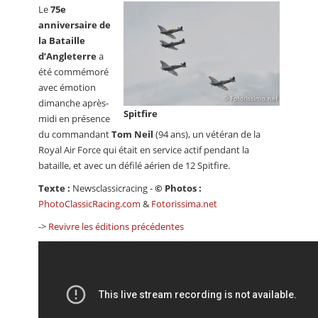
Le
75e
anniversaire de
la Bataille
d’Angleterre
a
été commémoré
avec émotion
dimanche après-
Spitfire
midi en présence
du commandant
Tom Neil
(94 ans), un vétéran de la
Royal Air Force qui était en service actif pendant la
bataille, et avec un défilé aérien de 12 Spitfire.
Texte :
Newsclassicracing -
© Photos :
PhotoClassicRacing.com
&
Fotorissima.net
->
Revivre les éditions précédentes