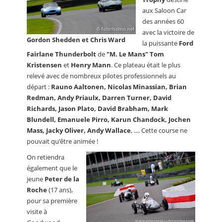
aux Saloon Car
des années 60
avec la victoire de
Gordon Shedden et Chris Ward
la puissante
Ford
Fairlane Thunderbolt
de
"M. Le Mans" Tom
Kristensen
et
Henry Mann
. Ce plateau était le plus
relevé avec de nombreux pilotes professionnels au
départ :
Rauno Aaltonen, Nicolas Minassian, Brian
Redman, Andy Priaulx, Darren Turner, David
Richards, Jason Plato, David Brabham, Mark
Blundell, Emanuele Pirro, Karun Chandock, Jochen
Mass, Jacky Oliver, Andy Wallace
, .... Cette course ne
pouvait qu’être animée !
On retiendra
également que le
jeune
Peter de la
Roche
(17 ans),
pour sa première
visite à