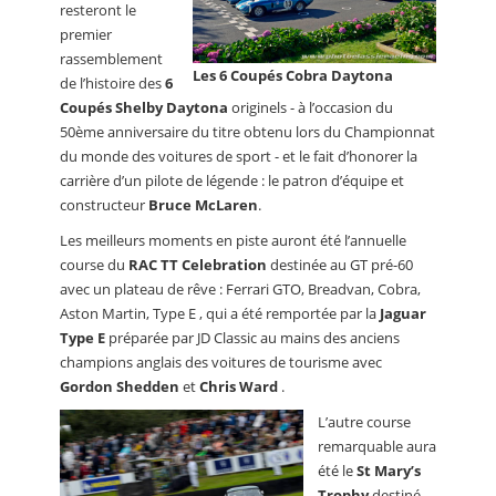
resteront le
premier
rassemblement
Les 6 Coupés Cobra Daytona
de l’histoire des
6
Coupés Shelby Daytona
originels - à l’occasion du
50ème anniversaire du titre obtenu lors du Championnat
du monde des voitures de sport - et le fait d’honorer la
carrière d’un pilote de légende : le patron d’équipe et
constructeur
Bruce McLaren
.
Les meilleurs moments en piste auront été l’annuelle
course du
RAC TT Celebration
destinée au GT pré-60
avec un plateau de rêve : Ferrari GTO, Breadvan, Cobra,
Aston Martin, Type E , qui a été remportée par la
Jaguar
Type E
préparée par JD Classic au mains des anciens
champions anglais des voitures de tourisme avec
Gordon Shedden
et
Chris Ward
.
L’autre course
remarquable aura
été le
St Mary’s
Trophy
destiné