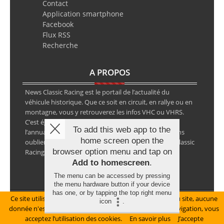
Contact
Application smartphone
Facebook
Flux RSS
Recherche
A PROPOS
News Classic Racing est le portail de l’actualité du
véhicule historique. Que ce soit en circuit, en rallye ou en
montagne, vous y retrouverez les infos VHC ou VHRS.
C’est également le calendrier des épreuves ainsi que
To add this web app to the
l’annuaire des spécialistes de la voiture ancienne, sans
home screen open the
oublier les petites annonces avec notre partenaire Classic
browser option menu and tap on
Racing Annonces.
Add to homescreen
.
The menu can be accessed by pressing
the menu hardware button if your device
has one, or by tapping the top right menu
Ce site utilise des cookies pour le bon fonctionnement du site, aucune
Mentions légales
icon
.
donnée n'est collectée à ce titre. En poursuivant votre navigation, vous
© Copyright 2026 NewsClassicRacing, tous droits réservés
acceptez l’utilisation des cookies.
En savoir plus
J’accepte