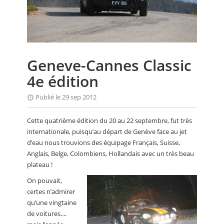
CALENDRIER
FOCUS
VIDEO
Geneve-Cannes Classic
ANNUAIRES
4e édition
PETITES ANNONCES
Publié le 29 sep 2012
Cette quatrième édition du 20 au 22 septembre, fut très
internationale, puisqu’au départ de Genève face au jet
d’eau nous trouvions des équipage Français, Suisse,
Anglais, Belge, Colombiens, Hollandais avec un très beau
plateau !
On pouvait,
certes n’admirer
qu’une vingtaine
de voitures....