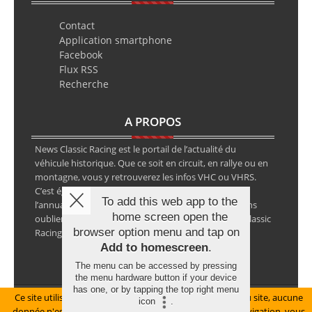
Contact
Application smartphone
Facebook
Flux RSS
Recherche
A PROPOS
News Classic Racing est le portail de l’actualité du
véhicule historique. Que ce soit en circuit, en rallye ou en
montagne, vous y retrouverez les infos VHC ou VHRS.
C’est également le calendrier des épreuves ainsi que
To add this web app to the
l’annuaire des spécialistes de la voiture ancienne, sans
home screen open the
oublier les petites annonces avec notre partenaire Classic
browser option menu and tap on
Racing Annonces.
Add to homescreen
.
The menu can be accessed by pressing
the menu hardware button if your device
has one, or by tapping the top right menu
Ce site utilise des cookies pour le bon fonctionnement du site, aucune
Mentions légales
icon
.
donnée n'est collectée à ce titre. En poursuivant votre navigation, vous