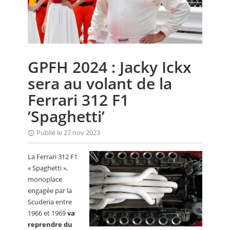
CALENDRIER
FOCUS
VIDEO
GPFH 2024 : Jacky Ickx
ANNUAIRES
sera au volant de la
PETITES ANNONCES
Ferrari 312 F1
’Spaghetti’
Publié le 27 nov 2023
La Ferrari 312 F1
« Spaghetti »,
monoplace
engagée par la
Scuderia entre
1966 et 1969
va
reprendre du