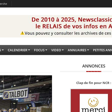
erche
S
CALENDRIER
FOCUS
VIDEO
ANNUAIRES
PETITES AN
ANNONCES
Clap de fin pour NCR :