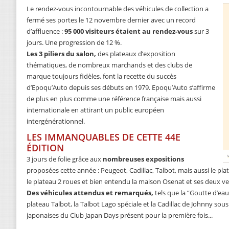
Le rendez-vous incontournable des véhicules de collection a
fermé ses portes le 12 novembre dernier avec un record
d’affluence :
95 000 visiteurs étaient au rendez-vous
sur 3
jours. Une progression de 12 %.
Les 3 piliers du salon,
des plateaux d’exposition
thématiques, de nombreux marchands et des clubs de
marque toujours fidèles, font la recette du succès
d’Epoqu’Auto depuis ses débuts en 1979. Epoqu’Auto s’affirme
de plus en plus comme une référence française mais aussi
internationale en attirant un public européen
intergénérationnel.
LES IMMANQUABLES DE CETTE 44E
ÉDITION
3 jours de folie grâce aux
nombreuses expositions
proposées cette année : Peugeot, Cadillac, Talbot, mais aussi le plate
le plateau 2 roues et bien entendu la maison Osenat et ses deux v
Des véhicules attendus et remarqués,
tels que la “Goutte d’eau
plateau Talbot, la Talbot Lago spéciale et la Cadillac de Johnny sous l
japonaises du Club Japan Days présent pour la première fois...