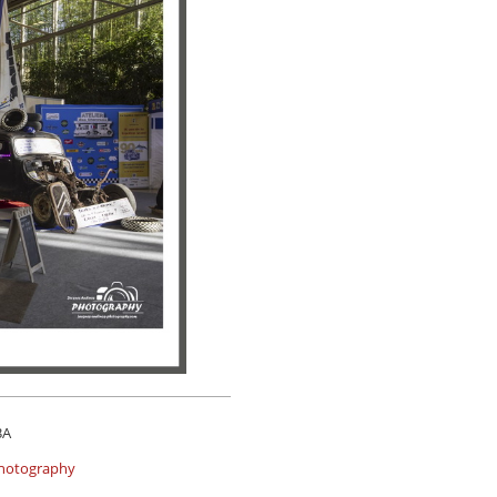
3A
Photography