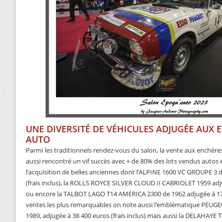
UNE DIVERSITÉ DE VÉHICULES ADJUGÉE AUX
AUTO
Parmi les traditionnels rendez-vous du salon, la vente aux enchère
aussi rencontré un vif succès avec + de 80% des lots vendus autos 
l’acquisition de belles anciennes dont l‘ALPINE 1600 VC GROUPE 3 d
(frais inclus), la ROLLS ROYCE SILVER CLOUD II CABRIOLET 1959 adjuge
ou encore la TALBOT LAGO T14 AMERICA 2300 de 1962 adjugée à 174 
ventes les plus remarquables on note aussi l‘emblématique PEUGE
1989, adjugée à 38 400 euros (frais inclus) mais aussi la DELAHAYE 