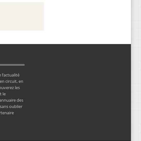
 l’actualité
en circuit, en
ouverez les
 le
’annuaire des
 sans oublier
rtenaire