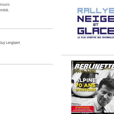
arcours
mitié.
 Guy Lenglaert