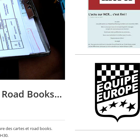
 Road Books...
ure des cartes et road books.
8H30.