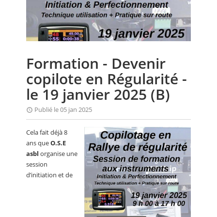
CALENDRIER
FOCUS
VIDEO
Formation - Devenir
ANNUAIRES
copilote en Régularité -
PETITES ANNONCES
le 19 janvier 2025 (B)
Publié le 05 jan 2025
Cela fait déjà 8
ans que
O.S.E
asbl
organise une
session
d’initiation et de