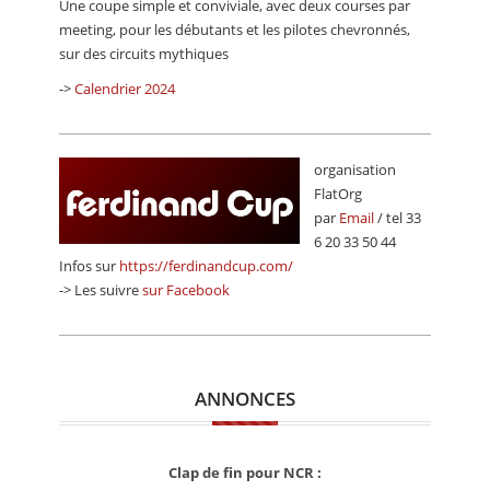
Une coupe simple et conviviale, avec deux courses par
CALENDRIER
meeting, pour les débutants et les pilotes chevronnés,
sur des circuits mythiques
FOCUS
->
Calendrier 2024
VIDEO
ANNUAIRES
organisation
PETITES ANNONCES
FlatOrg
par
Email
/ tel 33
6 20 33 50 44
Infos sur
https://ferdinandcup.com/
-> Les suivre
sur Facebook
ANNONCES
Clap de fin pour NCR :