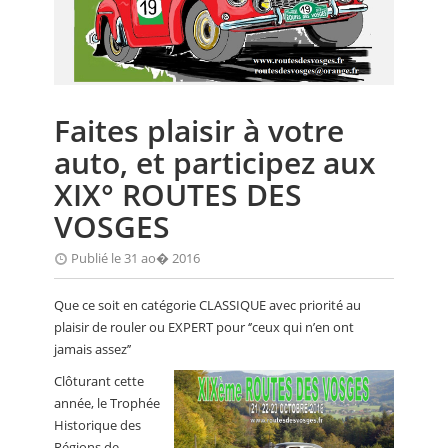
CALENDRIER
FOCUS
VIDEO
Faites plaisir à votre
ANNUAIRES
auto, et participez aux
PETITES ANNONCES
XIX° ROUTES DES
VOSGES
Publié le 31 ao� 2016
Que ce soit en catégorie CLASSIQUE avec priorité au
plaisir de rouler ou EXPERT pour ‘’ceux qui n’en ont
jamais assez’’
Clôturant cette
année, le Trophée
Historique des
Régions de