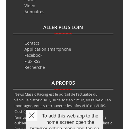
Video
Annuaires
ALLER PLUS LOIN
Contact
Application smartphone
Facebook
Flux RSS
Recherche
A PROPOS
News Classic Racing est le portail de l’actualité du
véhicule historique. Que ce soit en circuit, en rallye ou en
montagne, vous y retrouverez les infos VHC ou VHRS.
C’est également le calendrier des épreuves ainsi que
To add this web app to the
l’annuaire des spécialistes de la voiture ancienne, sans
home screen open the
oublier les petites annonces avec notre partenaire Classic
browser option menu and tap on
Racing Annonces.