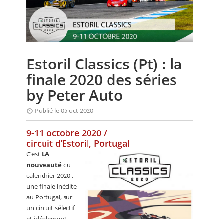
CALENDRIER
FOCUS
VIDEO
Estoril Classics (Pt) : la
ANNUAIRES
finale 2020 des séries
PETITES ANNONCES
by Peter Auto
Publié le 05 oct 2020
9-11 octobre 2020 /
circuit d’Estoril, Portugal
C’est
LA
nouveauté
du
calendrier 2020 :
une finale inédite
au Portugal, sur
un circuit sélectif
et idéalement