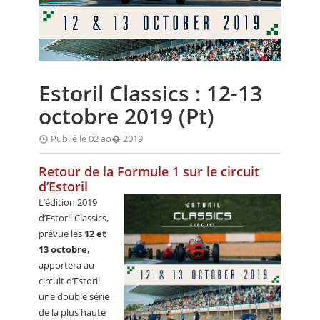
CALENDRIER
FOCUS
VIDEO
Estoril Classics : 12-13
ANNUAIRES
octobre 2019 (Pt)
PETITES ANNONCES
Publié le 02 ao� 2019
Retour de la Formule 1 sur le circuit
d’Estoril
L’édition 2019
d’Estoril Classics,
prévue les
12 et
13 octobre
,
apportera au
circuit d’Estoril
une double série
de la plus haute