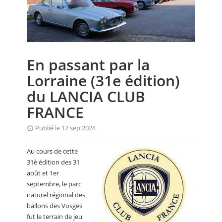
CALENDRIER
FOCUS
VIDEO
En passant par la
ANNUAIRES
Lorraine (31e édition)
PETITES ANNONCES
du LANCIA CLUB
FRANCE
Publié le 17 sep 2024
Au cours de cette
31è édition des 31
août et 1er
septembre, le parc
naturel régional des
ballons des Vosges
fut le terrain de jeu