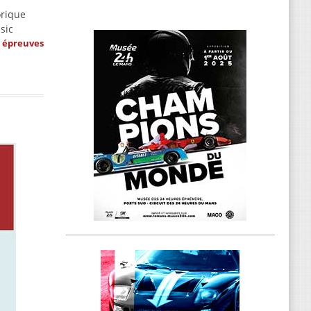
orique
sic
s épreuves