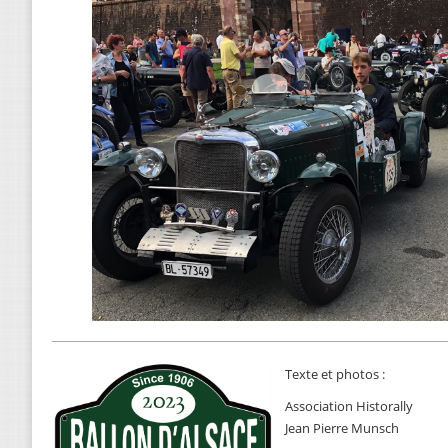
Texte et photos :
Association Historally
Jean Pierre Munsch