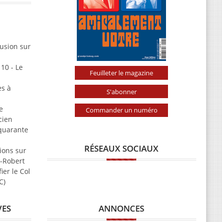
usion sur
10 - Le
Feuilleter le magazine
es à
S'abonner
e
Commander un numéro
cien
 quarante
RÉSEAUX SOCIAUX
ions sur
t-Robert
ier le Col
C)
ANNONCES
VES