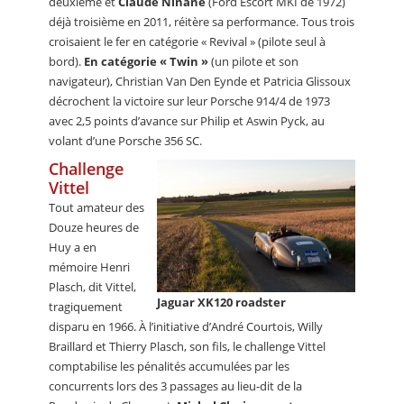
deuxième et
Claude Ninane
(Ford Escort MKI de 1972)
déjà troisième en 2011, réitère sa performance. Tous trois
croisaient le fer en catégorie « Revival » (pilote seul à
bord).
En catégorie « Twin »
(un pilote et son
navigateur), Christian Van Den Eynde et Patricia Glissoux
décrochent la victoire sur leur Porsche 914/4 de 1973
avec 2,5 points d’avance sur Philip et Aswin Pyck, au
volant d’une Porsche 356 SC.
Challenge
Vittel
Tout amateur des
Douze heures de
Huy a en
mémoire Henri
Plasch, dit Vittel,
Jaguar XK120 roadster
tragiquement
disparu en 1966. À l’initiative d’André Courtois, Willy
Braillard et Thierry Plasch, son fils, le challenge Vittel
comptabilise les pénalités accumulées par les
concurrents lors des 3 passages au lieu-dit de la