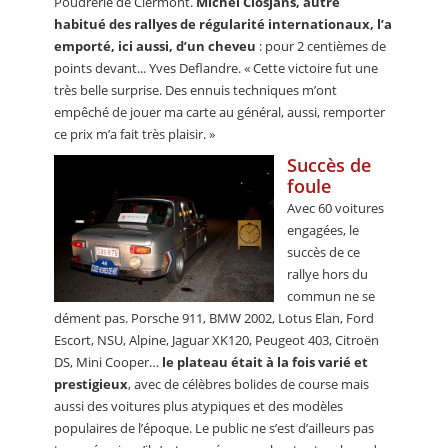
Poudrerie de Clermont.
Michel Closjans, autre
habitué des rallyes de régularité internationaux, l’a
emporté, ici aussi, d’un cheveu
: pour 2 centièmes de
points devant... Yves Deflandre. « Cette victoire fut une
très belle surprise. Des ennuis techniques m’ont
empêché de jouer ma carte au général, aussi, remporter
ce prix m’a fait très plaisir. »
Succès de
foule
Avec 60 voitures
engagées, le
succès de ce
rallye hors du
commun ne se
dément pas. Porsche 911, BMW 2002, Lotus Elan, Ford
Escort, NSU, Alpine, Jaguar XK120, Peugeot 403, Citroën
DS, Mini Cooper…
le plateau était à la fois varié et
prestigieux
, avec de célèbres bolides de course mais
aussi des voitures plus atypiques et des modèles
populaires de l’époque. Le public ne s’est d’ailleurs pas