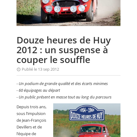
CALENDRIER
FOCUS
VIDEO
Douze heures de Huy
ANNUAIRES
2012 : un suspense à
PETITES ANNONCES
couper le souffle
Publié le 13 sep 2012
-
Un podium de grande qualité et des écarts minimes
- 60 équipages au départ
- Un public présent en masse tout au long du parcours
Depuis trois ans,
sous l’impulsion
de Jean-François
Devillers et de
l’équipe de